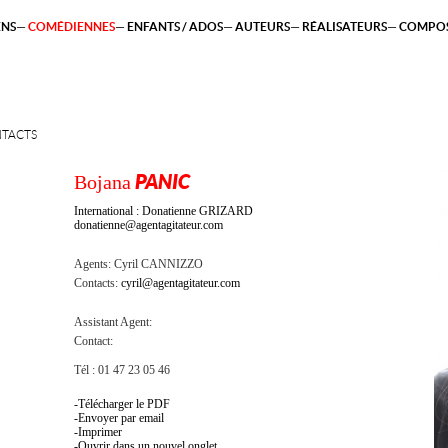
ENS
COMÉDIENNES
ENFANTS / ADOS
AUTEURS
RÉALISATEURS
COMPOS
TACTS
Bojana
PANIC
International : Donatienne GRIZARD
donatienne@agentagitateur.com
Agents:
Cyril CANNIZZO
Contacts:
cyril@agentagitateur.com
Assistant Agent:
Contact:
Tél : 01 47 23 05 46
Télécharger le PDF
Envoyer par email
Imprimer
Ouvrir dans un nouvel onglet