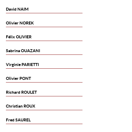
David
NAIM
Olivier
NOREK
Félix
OLIVIER
Sabrina
OUAZANI
Virginie
PARIETTI
Olivier
PONT
Richard
ROULET
Christian
ROUX
Fred
SAUREL