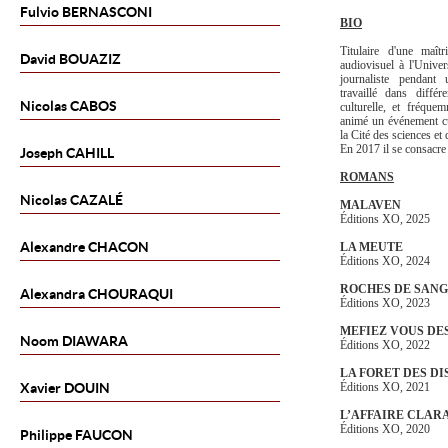
Fulvio
BERNASCONI
BIO
Titulaire d'une maît
David
BOUAZIZ
audiovisuel à l'Univer
journaliste pendant
travaillé dans différ
Nicolas
CABOS
culturelle, et fréque
animé un événement cu
la Cité des sciences et 
En 2017 il se consacre
Joseph
CAHILL
ROMANS
Nicolas
CAZALÉ
MALAVEN
Éditions XO, 2025
Alexandre
CHACON
LA MEUTE
Éditions XO, 2024
ROCHES DE SANG
Alexandra
CHOURAQUI
Éditions XO, 2023
MEFIEZ VOUS DE
Noom
DIAWARA
Éditions XO, 2022
LA FORET DES DI
Xavier
DOUIN
Éditions XO, 2021
L’AFFAIRE CLAR
Éditions XO, 2020
Philippe
FAUCON