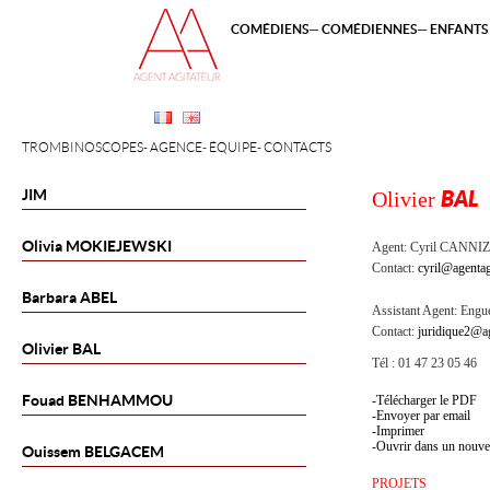
COMÉDIENS
COMÉDIENNES
ENFANTS 
TROMBINOSCOPES
AGENCE
ÉQUIPE
CONTACTS
JIM
Olivier
BAL
Olivia
MOKIEJEWSKI
Agent:
Cyril CANNI
Contact:
cyril@agentag
Barbara
ABEL
Assistant Agent:
Engue
Contact:
juridique2@ag
Olivier
BAL
Tél : 01 47 23 05 46
Fouad
BENHAMMOU
Télécharger le PDF
Envoyer par email
Imprimer
Ouvrir dans un nouve
Ouissem
BELGACEM
PROJETS