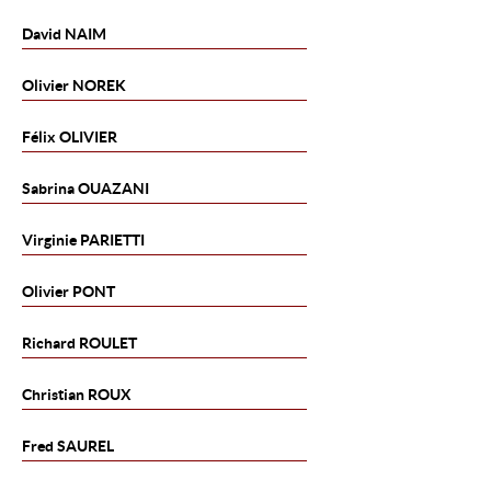
David
NAIM
Olivier
NOREK
Félix
OLIVIER
Sabrina
OUAZANI
Virginie
PARIETTI
Olivier
PONT
Richard
ROULET
Christian
ROUX
Fred
SAUREL