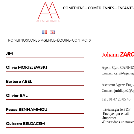
COMÉDIENS
COMÉDIENNES
ENFANTS 
TROMBINOSCOPES
AGENCE
ÉQUIPE
CONTACTS
JIM
Johann
ZAR
Olivia
MOKIEJEWSKI
Agent:
Cyril CANNI
Contact:
cyril@agentag
Barbara
ABEL
Assistant Agent:
Engue
Contact:
juridique2@ag
Olivier
BAL
Tél : 01 47 23 05 46
Fouad
BENHAMMOU
Télécharger le PDF
Envoyer par email
Imprimer
Ouvrir dans un nouve
Ouissem
BELGACEM