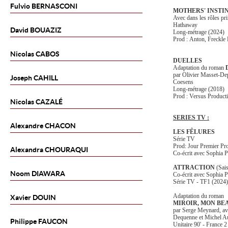
Fulvio
BERNASCONI
MOTHERS' INSTI
Avec dans les rôles pr
Hathaway
David
BOUAZIZ
Long-métrage (2024)
Prod : Anton, Freckle
Nicolas
CABOS
DUELLES
Adaptation du roman
par Olivier Masset-De
Joseph
CAHILL
Coesens
Long-métrage (2018)
Prod : Versus Producti
Nicolas
CAZALÉ
SERIES TV :
Alexandre
CHACON
LES FÊLURES
Série TV
Prod: Jour Premier Pr
Alexandra
CHOURAQUI
Co-écrit avec Sophia P
ATTRACTION
(
Sais
Noom
DIAWARA
Co-écrit avec Sophia P
Série TV - TF1 (2024)
Adaptation du roman
Xavier
DOUIN
MIROIR, MON BE
par Serge Meynard, av
Dequenne et Michel 
Philippe
FAUCON
Unitaire 90' - France 