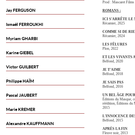
Prod : Mascaret Film
Jay
FERGUSON
ROMANS :
ICI S'ARRÊTE LE
Récamier, 2025
Ismaël
FERROUKHI
COMME SI DE RIE
Récamier, 2024
Myriam
GHARBI
LES FÊLURES
Plon, 2022
Karine
GIEBEL
ET LES VIVANTS
Belfond, 2020
Victor
GUILBERT
JE T'AIME
Belfond, 2018
Philippe
HAÏM
JE SAIS PAS
Belfond, 2016
Pascal
JAUBERT
UN BEL ÂGE POU
Éditions du Masque, c
réédition, Éditions du
2015
Marie
KREMER
L'INNOCENCE D
Belfond, 2015
Alexandre
KAUFFMANN
APRÈS LA FIN
Fleuve noir, 2013