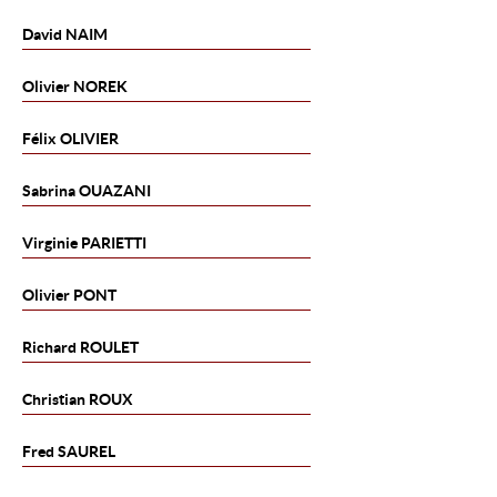
David
NAIM
Olivier
NOREK
Félix
OLIVIER
Sabrina
OUAZANI
Virginie
PARIETTI
Olivier
PONT
Richard
ROULET
Christian
ROUX
Fred
SAUREL