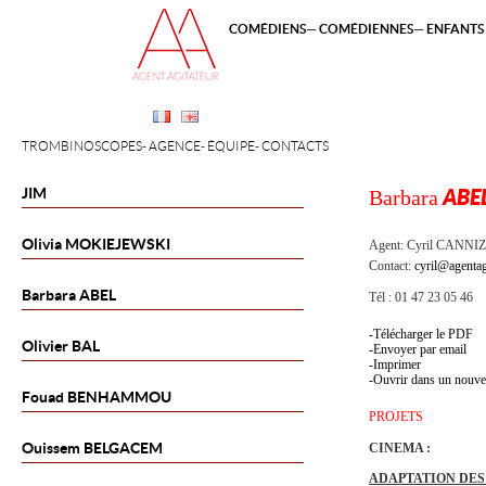
COMÉDIENS
COMÉDIENNES
ENFANTS 
TROMBINOSCOPES
AGENCE
ÉQUIPE
CONTACTS
JIM
Barbara
ABE
Olivia
MOKIEJEWSKI
Agent:
Cyril CANNI
Contact:
cyril@agentag
Barbara
ABEL
Tél : 01 47 23 05 46
Télécharger le PDF
Olivier
BAL
Envoyer par email
Imprimer
Ouvrir dans un nouve
Fouad
BENHAMMOU
PROJETS
Ouissem
BELGACEM
CINEMA :
ADAPTATION DES