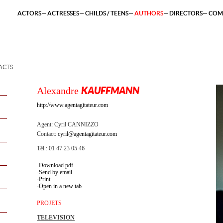
ACTORS
ACTRESSES
CHILDS / TEENS
AUTHORS
DIRECTORS
COM
ACTS
Alexandre
KAUFFMANN
http://www.agentagitateur.com
Agent:
Cyril CANNIZZO
Contact:
cyril@agentagitateur.com
Tél : 01 47 23 05 46
Download pdf
Send by email
Print
Open in a new tab
PROJETS
TELEVISION