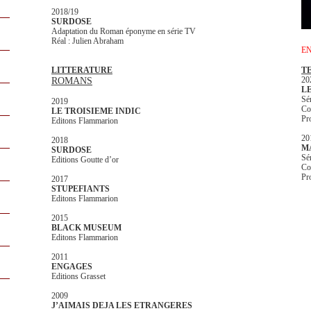
2018/19
SURDOSE
Adaptation du Roman éponyme en série TV
Réal : Julien Abraham
E
LITTERATURE
T
ROMANS
20
LE
Sé
2019
Co
LE TROISIEME INDIC
Pr
Editons Flammarion
20
2018
M
SURDOSE
Sé
Editions Goutte d’or
Co
Pr
2017
STUPEFIANTS
Editons Flammarion
2015
BLACK MUSEUM
Editons Flammarion
2011
ENGAGES
Editions Grasset
2009
J’AIMAIS DEJA LES ETRANGERES