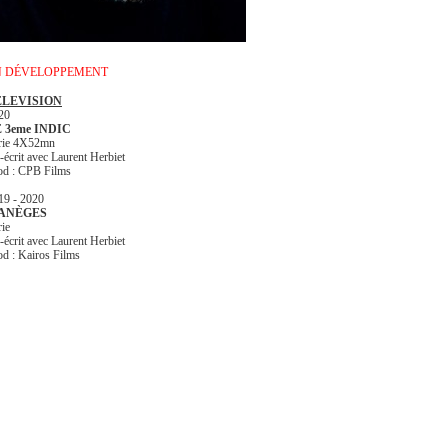
N DÉVELOPPEMENT
ELEVISION
20
 3eme INDIC
rie 4X52mn
-écrit avec Laurent Herbiet
od : CPB Films
19 - 2020
ANÈGES
rie
-écrit avec Laurent Herbiet
od : Kairos Films