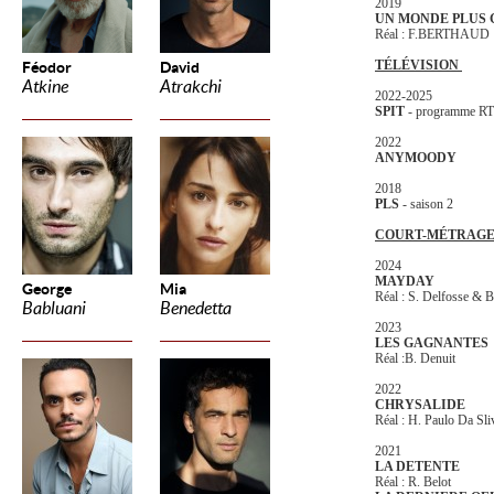
2019
UN MONDE PLUS
Réal : F.BERTHAUD
TÉLÉVISION
Féodor
David
Atkine
Atrakchi
2022-2025
SPIT
- programme R
2022
ANYMOODY
2018
PLS
- saison 2
COURT-MÉTRAG
2024
MAYDAY
George
Mia
Réal : S. Delfosse & 
Babluani
Benedetta
2023
LES GAGNANTES
Réal :B. Denuit
2022
CHRYSALIDE
Réal : H. Paulo Da Sli
2021
LA DETENTE
Réal : R. Belot