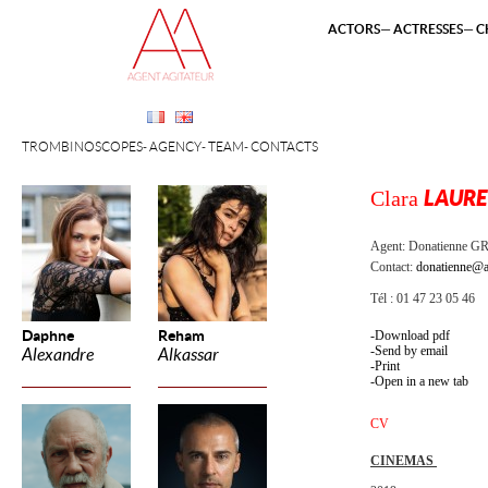
ACTORS
ACTRESSES
C
TROMBINOSCOPES
AGENCY
TEAM
CONTACTS
Clara
LAURE
Agent:
Donatienne 
Contact:
donatienne@a
Tél : 01 47 23 05 46
Daphne
Reham
Download pdf
Send by email
Alexandre
Alkassar
Print
Open in a new tab
CV
CINEMAS