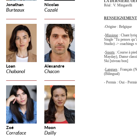
LA DERNIERE O
Jonathan
Nicolas
Réal : V. Mingarelli
Burteaux
Cazalé
RENSEIGNEMENT
-Origine : Belgique
-
Musique
: Chant lyri
Single "Tu penses qu’
Studio) -> coachings v
-
Sports
: Course à pie
Mayday), Danse classi
Ski [niveau bon]
Loan
Alexandre
-
Langues
: Français (N
Chabanol
Chacon
(Bilingual)
- Permis : Oui - Perm
Zoé
Moon
Corraface
Dailly