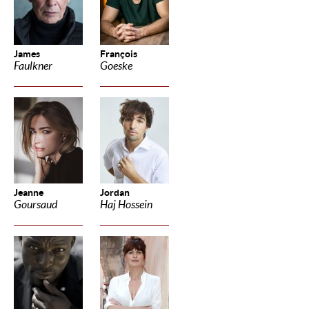
James
François
Faulkner
Goeske
Jeanne
Jordan
Goursaud
Haj Hossein