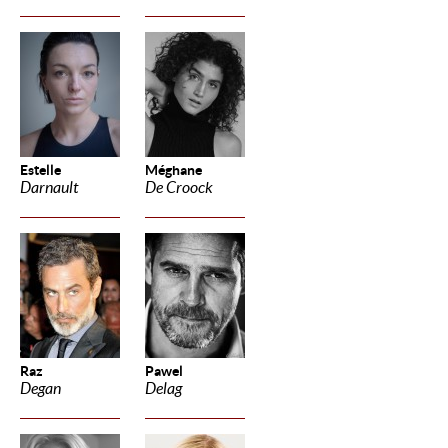
Estelle
Méghane
Darnault
De Croock
Raz
Pawel
Degan
Delag