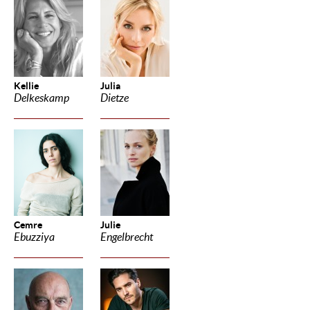
Kellie
Julia
Delkeskamp
Dietze
Cemre
Julie
Ebuzziya
Engelbrecht