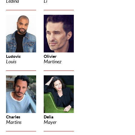
Ledina
Li
Ludovic
Olivier
Louis
Martinez
Charles
Delia
Martins
Mayer