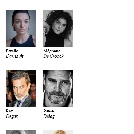
Estelle
Méghane
Darnault
De Croock
Raz
Pawel
Degan
Delag