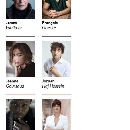
James
François
Faulkner
Goeske
Jeanne
Jordan
Goursaud
Haj Hossein