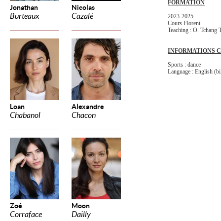
FORMATION
Jonathan
Nicolas
Burteaux
Cazalé
2023-2025
Cours Florent
Teaching : O. Tchang
INFORMATIONS 
Sports : dance
Language : English (bi
Loan
Alexandre
Chabanol
Chacon
Zoé
Moon
Corraface
Dailly