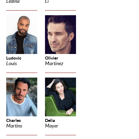
Ledina
Li
Ludovic
Olivier
Louis
Martinez
Charles
Delia
Martins
Mayer