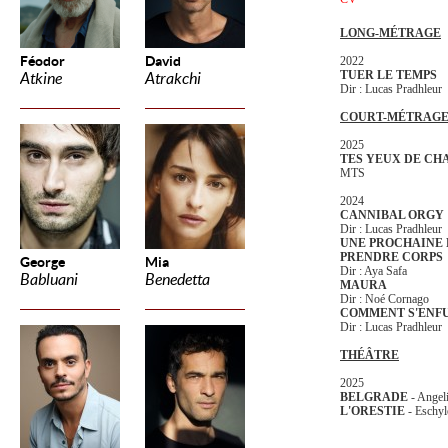
LONG-MÉTRAGE
Féodor
David
2022
TUER LE TEMPS
Atkine
Atrakchi
Dir : Lucas Pradhleur
COURT-MÉTRAG
2025
TES YEUX DE CH
MTS
2024
CANNIBAL ORGY
Dir : Lucas Pradhleur
UNE PROCHAINE 
PRENDRE CORPS
George
Mia
Dir : Aya Safa
Babluani
Benedetta
MAURA
Dir : Noé Cornago
COMMENT S'ENF
Dir : Lucas Pradhleur
THÉÂTRE
2025
BELGRADE
- Angeli
L'ORESTIE
- Eschyl