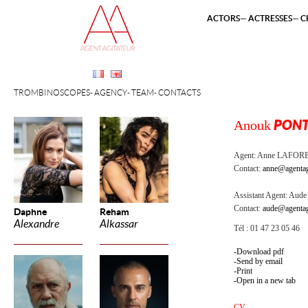
ACTORS
ACTRESSES
C
TROMBINOSCOPES
AGENCY
TEAM
CONTACTS
Anouk
PON
Agent:
Anne LAFOR
Contact:
anne@agentag
Assistant Agent:
Aude 
Contact:
aude@agentag
Daphne
Reham
Alexandre
Alkassar
Tél : 01 47 23 05 46
Download pdf
Send by email
Print
Open in a new tab
CV