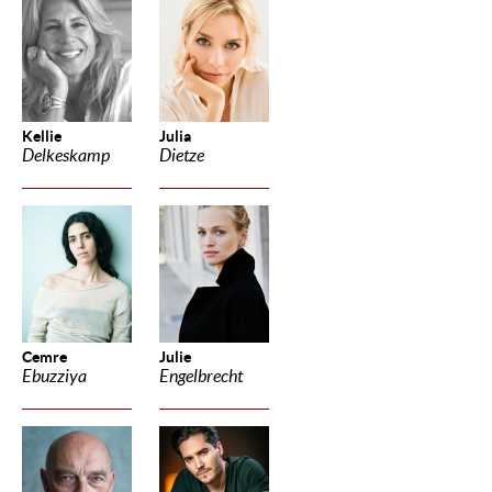
Kellie
Julia
Delkeskamp
Dietze
Cemre
Julie
Ebuzziya
Engelbrecht