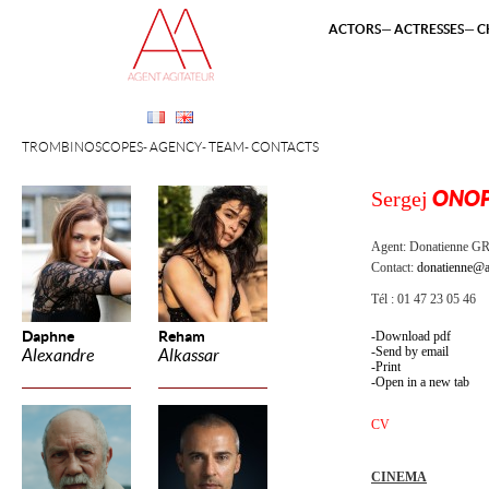
ACTORS
ACTRESSES
C
TROMBINOSCOPES
AGENCY
TEAM
CONTACTS
Sergej
ONO
Agent:
Donatienne 
Contact:
donatienne@a
Tél : 01 47 23 05 46
Daphne
Reham
Download pdf
Send by email
Alexandre
Alkassar
Print
Open in a new tab
CV
CINEMA