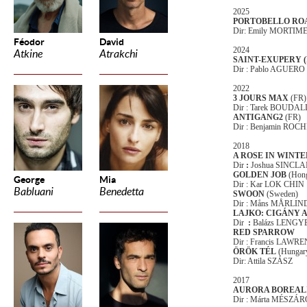
2025
PORTOBELLO RO
Dir: Emily MORTIM
Féodor
David
2024
Atkine
Atrakchi
SAINT-EXUPERY (
Dir : Pablo AGUERO
2022
3 JOURS MAX
(FR)
Dir : Tarek BOUDAL
ANTIGANG2
(FR)
Dir : Benjamin RO
2018
A ROSE IN WINTE
Dir
:
Joshua SINCLA
GOLDEN JOB
(Hon
George
Mia
Dir : Kar LOK CHIN
Babluani
Benedetta
SWOON
(Sweden)
Dir : Måns MÅRLIND
LAJKO: CIGÁNY 
Dir
:
Balázs LENGY
RED SPARROW
Dir : Francis LAWR
ÖRÖK TÉL
(Hungar
Dir: Attila SZÁSZ
2017
AURORA BOREALI
Dir : Márta MÉSZÁ