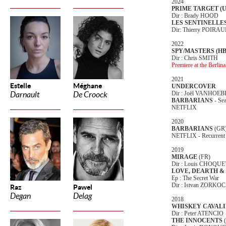
2024
PRIME TARGET (U
Dir : Brady HOOD
LES SENTINELLE
Dir: Thierry POIRA
2022
SPY/MASTERS (HB
Dir : Chris SMITH
Premiere at the Berlina
2021
Estelle
Méghane
UNDERCOVER
Dir : Joël VANHO
Darnault
De Croock
BARBARIANS
- Se
NETFLIX
2020
BARBARIANS
(GR
NETFLIX - Recurrent
2019
MIRAGE
(FR)
Dir : Louis CHOQU
LOVE, DEARTH &
Ep : The Secret War
Dir : Istvan ZORKO
Raz
Pawel
Degan
Delag
2018
WHISKEY CAVAL
Dir : Peter ATENCIO
THE INNOCENTS