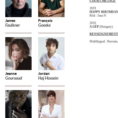
COURT-METAGE
2019
HAPPY BIRTHDAY
Réal : Jana N
James
François
2016
Faulkner
Goeske
A GÉP
(Hungary)
RENSEIGNEMENT
Multilingual : Russian,
Jeanne
Jordan
Goursaud
Haj Hossein