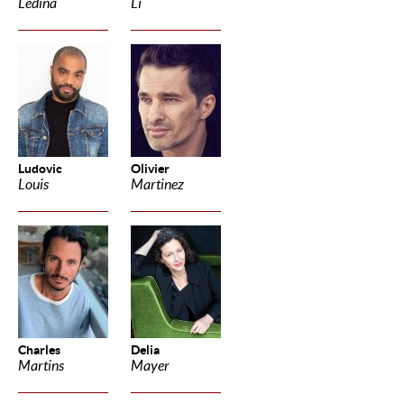
Ledina
Li
Ludovic
Olivier
Louis
Martinez
Charles
Delia
Martins
Mayer