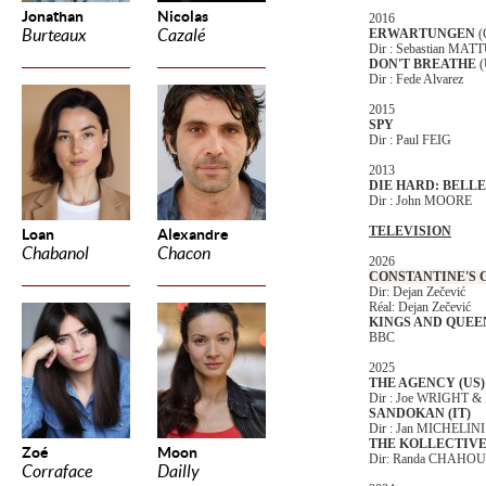
Jonathan
Nicolas
2016
Burteaux
Cazalé
ERWARTUNGEN
(
Dir : Sebastian MA
DON'T BREATHE
Dir : Fede Alvarez
2015
SPY
Dir : Paul FEIG
2013
DIE HARD: BELL
Dir : John MOORE
TELEVISION
Loan
Alexandre
Chabanol
Chacon
2026
CONSTANTINE'S 
Dir: Dejan Zečević
Réal: Dejan Zečević
KINGS AND QUEE
BBC
2025
THE AGENCY (US)
Dir : Joe WRIGHT &
SANDOKAN (IT)
Dir : Jan MICHELI
THE KOLLECTIV
Zoé
Moon
Dir: Randa CHAH
Corraface
Dailly