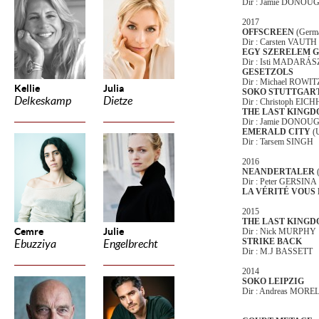
Dir : Jamie DONO
2017
OFFSCREEN
(Germ
Dir : Carsten VAUTH
EGY SZERELEM 
Dir : Isti MADARÁS
GESETZOLS
Dir : Michael ROWIT
Kellie
Julia
SOKO STUTTGAR
Delkeskamp
Dietze
Dir : Christoph EI
THE LAST KING
Dir : Jamie DONO
EMERALD CITY
(
Dir : Tarsem SINGH
2016
NEANDERTALER
Dir : Peter GERSINA
LA VÉRITÉ VOUS
2015
THE LAST KING
Cemre
Julie
Dir : Nick MURPHY
STRIKE BACK
Ebuzziya
Engelbrecht
Dir : M.J BASSETT
2014
SOKO LEIPZIG
Dir : Andreas MORE