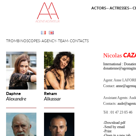
ACTORS
ACTRESSES
C
TROMBINOSCOPES
AGENCY
TEAM
CONTACTS
Nicolas
CAZ
International : Dona
donatienne@agentagita
Agent:
Anne LAFOR
Contact:
anne@agentag
Daphne
Reham
Assistant Agents:
Aude
Alexandre
Alkassar
Contacts:
aude@agenta
Tél : 01 47 23 05 46
Download pdf
Send by email
Print
Open in a new tab