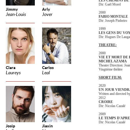
LES CHEMINS DE
Dir: Gaël Morel
Jimmy
Arly
2000
Jean-Louis
Jover
FABIO MONTALE
Dir: Joseph Pinheiro
1999
LES GENS DU VO
Dir: Hugues De Lauga
THEATRE:
2000
VIE ET MORT DE 
MICHEL AZAMA
Theatre Direction: Je
Clara
Carlos
Vingtième théâtre
Laureys
Leal
SHORT FILM:
2020
UN JOUR VIENDR
Written and directed b
2012
CROIRE
Dir: Nicolas Cazalé
2009
LE TEMPS D'APRE
Dir: Nicolas Cazalé
Josip
Jiaxin