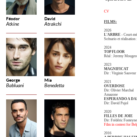
CV
Féodor
David
FILMS:
Atkine
Atrakchi
2026
L'ARBRE
- Court-mé
Scénario et réalisati
2024
TOP FLOOR
Réal : Jeremy Mougeo
2023
MAGNIFICAT
Dir : Virginie Sauveur
George
Mia
2021
Babluani
Benedetta
OVERDOSE
Dir: Olivier Marchal
Amazone
ESPERANDO A DA
Dir: David Pujol
2020
FILLES DE JOIE
Dir: Frédéric Fonteyn
Film in contest for Be
2016