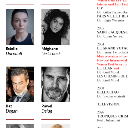
Winner at the EFP Euro
International Film Fes
U.V
Dir: Gilles Paquet-Bre
PARS VITE ET RE
Dir: Régis Wargnier
2005
SAINT-JACQUES-
Dir: Coline Serreau
2004
Estelle
Méghane
LE GRAND VOYA
Dir: Ismael Ferroukchi
Darnault
De Croock
Male revelation of the
Newport International
Winner Best Actor Ju
LE CLAN
lead
Dir: Gaël Morel
LES CHEMINS DE 
Dir: Gaël Morel
2000
BELLA CIAO
Dir: Stéphane Giusti
TELEVISION:
Raz
Pawel
Degan
Delag
2026
TROPIQUES CRIM
Réal : Julien Séri