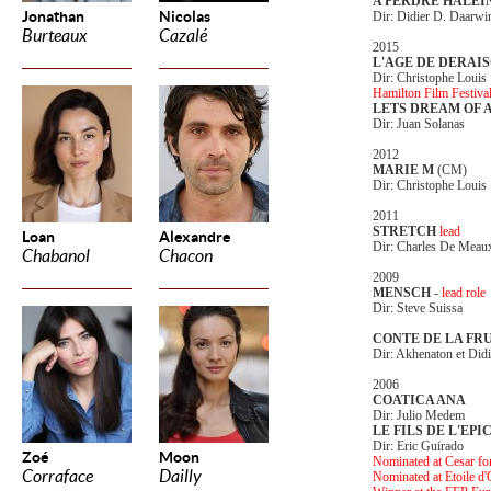
A PERDRE HALEI
Jonathan
Nicolas
Dir: Didier D. Daarwi
Burteaux
Cazalé
2015
L'AGE DE DERAI
Dir: Christophe Louis
Hamilton Film Festiva
LETS DREAM OF
Dir: Juan Solanas
2012
MARIE M
(CM)
Dir: Christophe Louis
2011
STRETCH
lead
Loan
Alexandre
Dir: Charles De Meau
Chabanol
Chacon
2009
MENSCH
-
lead role
Dir: Steve Suissa
CONTE DE LA FR
Dir: Akhenaton et Did
2006
COATICA ANA
Dir: Julio Medem
LE FILS DE L'EPI
Dir: Eric Guirado
Zoé
Moon
Nominated at Cesar fo
Corraface
Dailly
Nominated at Etoile d