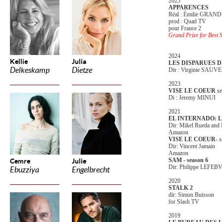
2025
APPARENCES
Réal : Émilie GRA
prod : Quad TV
pour France 2
Grand Prize for Best S
2024
Kellie
Julia
LES DISPARUES D
Delkeskamp
Dietze
Dir : Virginie SAU
2023
VISE LE COEUR
se
Di : Jeremy MINUI
2021
EL INTERNADO: LA
Dir: Mikel Rueda and 
Amazon
VISE LE COEUR
- 
Dir: Vincent Jamain
Amazon
SAM - season 6
Cemre
Julie
Dir: Philippe LEFEB
Ebuzziya
Engelbrecht
2020
STALK 2
dir: Simon Buisson
for Slash TV
2019