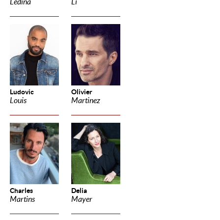
Ledina
Li
Ludovic
Olivier
Louis
Martinez
Charles
Delia
Martins
Mayer