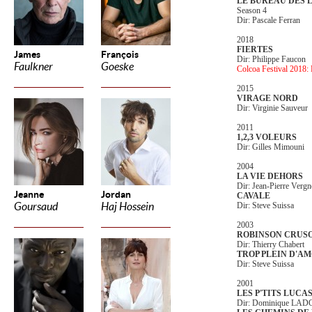
LE BUREAU DES 
Season 4
Dir: Pascale Ferran
2018
FIERTES
James
François
Dir: Philippe Faucon
Faulkner
Goeske
Colcoa Festival 2018: P
2015
VIRAGE NORD
Dir: Virginie Sauveur
2011
1,2,3 VOLEURS
Dir: Gilles Mimouni
2004
LA VIE DEHORS
Dir: Jean-Pierre Vergn
Jeanne
Jordan
CAVALE
Goursaud
Haj Hossein
Dir: Steve Suissa
2003
ROBINSON CRUS
Dir: Thierry Chabert
TROP PLEIN D'A
Dir: Steve Suissa
2001
LES P'TITS LUCA
Dir: Dominique LA