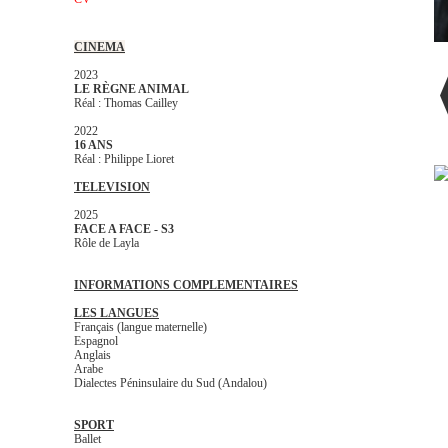
CINEMA
2023
LE RÈGNE ANIMAL
Réal : Thomas Cailley
2022
16 ANS
Réal : Philippe Lioret
TELEVISION
2025
FACE A FACE - S3
Rôle de Layla
INFORMATIONS COMPLEMENTAIRES
LES LANGUES
Français (langue maternelle)
Espagnol
Anglais
Arabe
Dialectes Péninsulaire du Sud (Andalou)
SPORT
Ballet