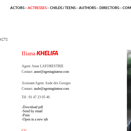
ACTORS
ACTRESSES
CHILDS / TEENS
AUTHORS
DIRECTORS
COM
ACTS
Iliana
KHELIFA
Agent:
Anne LAFORESTRIE
Contact:
anne@agentagitateur.com
Assistant Agent:
Aude des Georges
Contact:
aude@agentagitateur.com
Tél : 01 47 23 05 46
Download pdf
Send by email
Print
Open in a new tab
CV