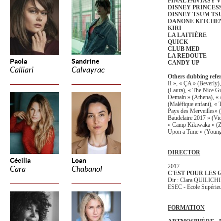
FINAL FANTASY V
DISNEY PRINCES
DISNEY TSUM TS
DANONE KITCHE
KIRI
LA LAITIÈRE
QUICK
CLUB MED
LA REDOUTE
Paola
Sandrine
CANDY UP
Calliari
Calvayrac
Others dubbing refer
II », « ÇA » (Beverly)
(Laura), « The Nice Gu
Demain » (Athena), « 
(Maléfique enfant), « 
Pays des Merveilles» (
Baudelaire 2017 » (Vio
« Camp Kikiwaka » (Zu
Upon a Time » (Youn
DIRECTOR
Cécilia
Loan
2017
Cara
Chabanol
C'EST POUR LES
Dir : Clara QUILICH
ESEC - Ecole Supérie
FORMATION