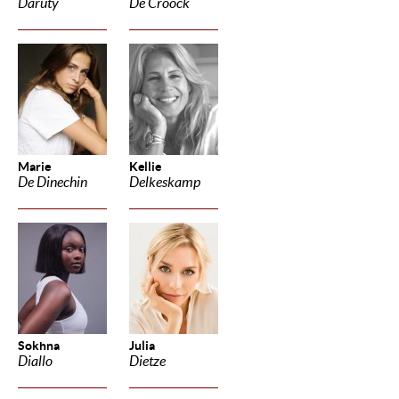
Daruty
De Croock
Marie
Kellie
De Dinechin
Delkeskamp
Sokhna
Julia
Diallo
Dietze