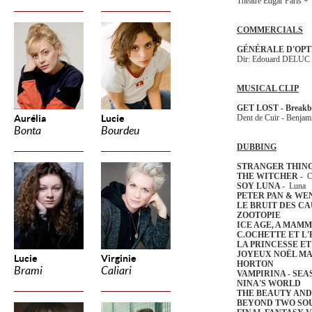
Théâtre Edgar Paris +
COMMERCIALS
GÉNÉRALE D'OPT
Dir: Edouard DELUC
MUSICAL CLIP
GET LOST - Breakb
Aurélia
Lucie
Dent de Cuir - Ben
Bonta
Bourdeu
DUBBING
STRANGER THIN
THE WITCHER
- C
SOY LUNA
- Luna
PETER PAN & WE
LE BRUIT DES 
ZOOTOPIE
ICE AGE, A MAM
C.OCHETTE ET L
LA PRINCESSE E
JOYEUX NOËL M
Lucie
Virginie
HORTON
Brami
Caliari
VAMPIRINA - SEA
NINA'S WORLD
THE BEAUTY AND
BEYOND TWO SO