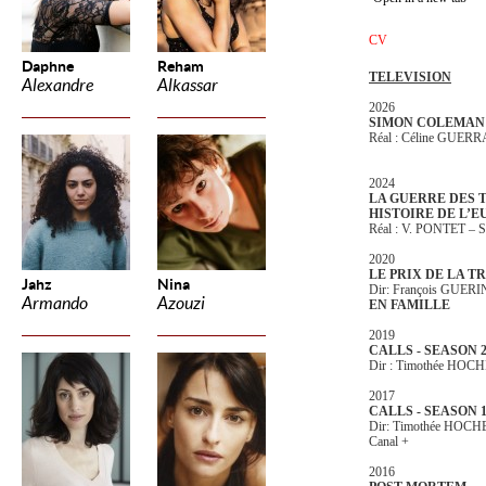
CV
Daphne
Reham
TELEVISION
Alexandre
Alkassar
2026
SIMON COLEMAN
Réal : Céline GUER
2024
LA GUERRE DES 
HISTOIRE DE L’E
Réal : V. PONTET 
2020
LE PRIX DE LA T
Jahz
Nina
Dir: François GUERI
Armando
Azouzi
EN FAMILLE
2019
CALLS - SEASON 
Dir : Timothée HOC
2017
CALLS - SEASON 
Dir: Timothée HOCH
Canal +
2016