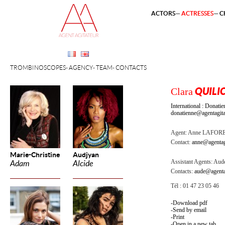
ACTORS
ACTRESSES
C
TROMBINOSCOPES
AGENCY
TEAM
CONTACTS
Clara
QUILIC
International : Dona
donatienne@agentagita
Agent:
Anne LAFOR
Contact:
anne@agentag
Marie-Christine
Audjyan
Assistant Agents:
Aude
Adam
Alcide
Contacts:
aude@agenta
Tél : 01 47 23 05 46
Download pdf
Send by email
Print
Open in a new tab