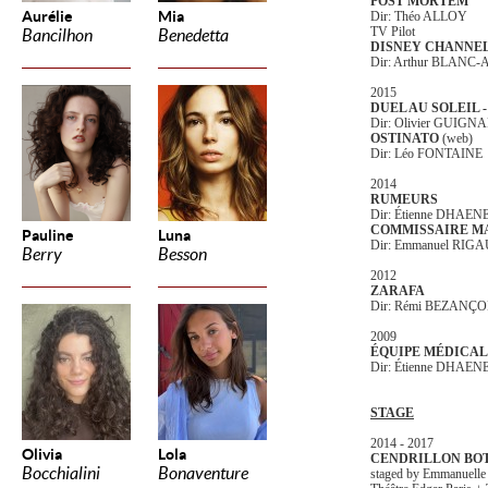
POST MORTEM
Aurélie
Mia
Dir: Théo ALLOY
TV Pilot
Bancilhon
Benedetta
DISNEY CHANNEL
Dir: Arthur BLAN
2015
DUEL AU SOLEIL -
Dir: Olivier GUIGN
OSTINATO
(web)
Dir: Léo FONTAINE
2014
RUMEURS
Dir: Étienne DHAEN
COMMISSAIRE M
Pauline
Luna
Dir: Emmanuel RIG
Berry
Besson
2012
ZARAFA
Dir: Rémi BEZANÇ
2009
ÉQUIPE MÉDICAL
Dir: Étienne DHAEN
STAGE
2014 - 2017
Olivia
Lola
CENDRILLON BOT
Bocchialini
Bonaventure
staged by Emmanuel