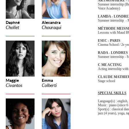
ARTMOSPHÈRE -
Summer internship (B
Voice Academy)
LAMDA - LONDRE
Summer internship -
Daphné
Alexandra
Chollet
Chouraqui
MÉTHODE MEISN
Lessons with Maud
ESEC - PARIS
Cinema School / 2e yea
RADA - LONDRES
Summer internship - 
C ME ACTING
Acting internship with
CLAUDE MATHIEU
Maggie
Emma
Stage school
Civantos
Colberti
SPECIAL SKILLS
Language(s) : english,
Music : piano (since 6 
Sport(s) : classical da
jazz (4 years), yoga, t