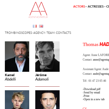
ACTORS
ACTRESSES
C
TROMBINOSCOPES
AGENCY
TEAM
CONTACTS
Thomas
HAD
Agent:
Anne LAFOR
Contact:
anne@agentag
Assistant Agent:
Aude 
Contact:
aude@agentag
Kamel
Jérôme
Abdelli
Adamoli
Tél : 01 47 23 05 46
Download pdf
Send by email
Print
Open in a new tab
CV