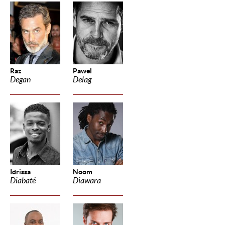
Raz
Pawel
Degan
Delag
Idrissa
Noom
Diabaté
Diawara