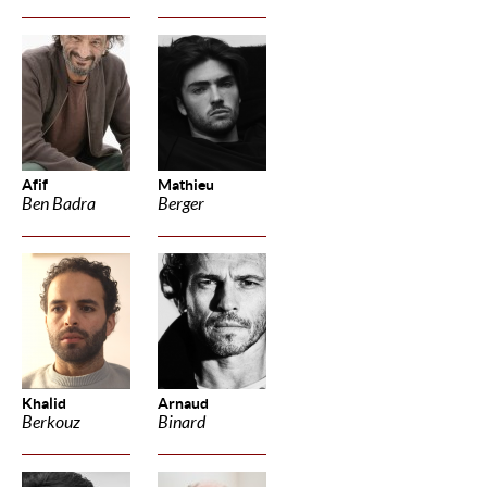
Afif
Mathieu
Ben Badra
Berger
Khalid
Arnaud
Berkouz
Binard