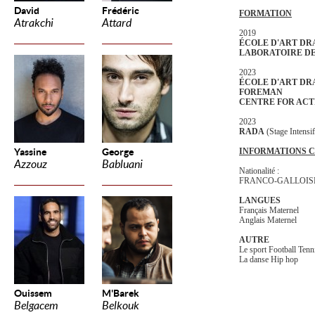
David
Frédéric
FORMATION
Atrakchi
Attard
2019
ÉCOLE D'ART D
LABORATOIRE DE
2023
ÉCOLE D'ART DR
FOREMAN
CENTRE FOR ACT
2023
RADA
(Stage Intensi
Yassine
George
INFORMATIONS 
Azzouz
Babluani
Nationalité :
FRANCO-GALLOIS
LANGUES
Français Maternel
Anglais Maternel
AUTRE
Le sport Football Ten
La danse Hip hop
Ouissem
M'Barek
Belgacem
Belkouk