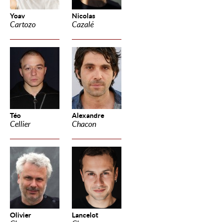
Yoav
Nicolas
Cartozo
Cazalé
Téo
Alexandre
Cellier
Chacon
Olivier
Lancelot