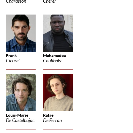
Charasson
Cherer
Frank
Mahamadou
Cicurel
Coulibaly
Louis-Marie
Rafael
De Castelbajac
De Ferran