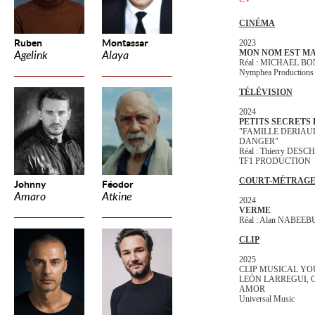
CINÉMA
Ruben
Montassar
2023
MON NOM EST M
Agelink
Alaya
Réal : MICHAEL B
Nymphea Productions
TÉLÉVISION
2024
PETITS SECRETS 
"FAMILLE DERIAU
DANGER"
Réal : Thierry DES
TF1 PRODUCTION
COURT-MÉTRAG
Johnny
Féodor
Amaro
Atkine
2024
VERME
Réal : Alan NABEE
CLIP
2025
CLIP MUSICAL YOUTU
LEÓN LARREGUI, 
AMOR
Universal Music