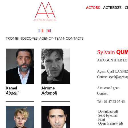
ACTORS
ACTRESSES
C
TROMBINOSCOPES
AGENCY
TEAM
CONTACTS
Sylvain
QUI
AKA GUNTHER LO
Agent:
Cyril CANNI
Contact:
cyril@agentag
Kamel
Jérôme
Assistant Agent:
Abdelli
Adamoli
Contact:
Tél : 01 47 23 05 46
Download pdf
Send by email
Print
Open in a new tab