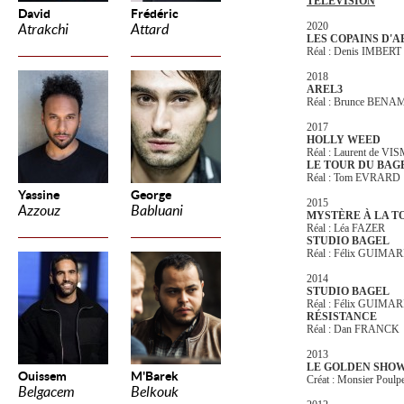
TÉLÉVISION
David
Frédéric
2020
Atrakchi
Attard
LES COPAINS D'
Réal : Denis IMBERT
2018
AREL3
Réal : Brunce BE
2017
HOLLY WEED
Réal : Laurent de V
LE TOUR DU BAG
Réal : Tom EVRARD
Yassine
George
2015
Azzouz
Babluani
MYSTÈRE À LA T
Réal : Léa FAZER
STUDIO BAGEL
Réal : Félix GUIMA
2014
STUDIO BAGEL
Réal : Félix GUIMA
RÉSISTANCE
Réal : Dan FRANCK
2013
LE GOLDEN SHO
Ouissem
M'Barek
Créat : Monsier Poulp
Belgacem
Belkouk