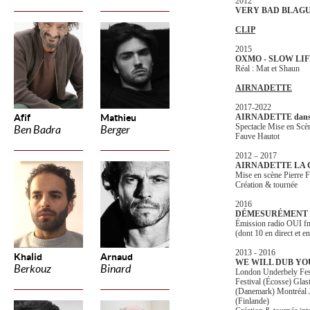
2012
VERY BAD BLAG
CLIP
2015
OXMO - SLOW LIF
Réal : Mat et Shaun
AIRNADETTE
2017-2022
Afif
Mathieu
AIRNADETTE dan
Spectacle Mise en Scèn
Ben Badra
Berger
Fauve Hautot
2012 – 2017
AIRNADETTE LA 
Mise en scène Pierre F
Création & tournée
2016
DÉMESURÉMENT 
Émission radio OUI fm,
(dont 10 en direct et 
2013 - 2016
Khalid
Arnaud
WE WILL DUB YO
Berkouz
Binard
London Underbely Fes
Festival (Écosse) Gla
(Danemark) Montréal J
(Finlande)