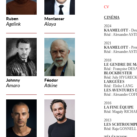
CV
CINÉMA
Ruben
Montassar
Agelink
Alaya
2024
KAAMELOTT
- Deu
Réal : Alexandre AS
2021
KAAMELOTT
- Pre
Réal : Alexandre AS
2018
LE GENDRE DE M
Réal : Françoise D
BLOCKBUSTER
Réal: July HYGREC
Johnny
Féodor
LARGUÉES
Amaro
Atkine
Réal : Eloîse LANG
LES AVENTURES 
Réal : Alexandre CO
2016
LA FINE ÉQUIPE
Réal: Magaly RIC
2013
LES SCHTROUMPF
Réal: Raja GOSNELL