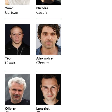
Yoav
Nicolas
Cartozo
Cazalé
Téo
Alexandre
Cellier
Chacon
Olivier
Lancelot