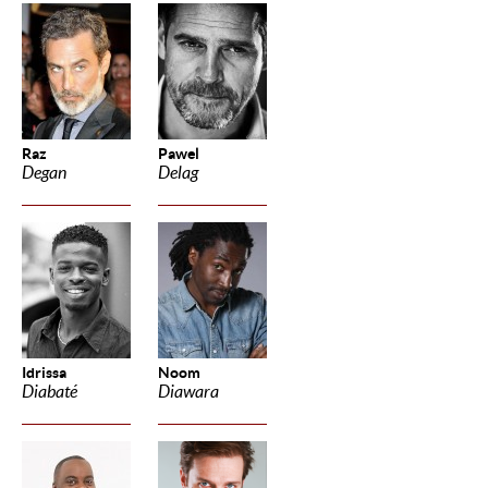
Raz
Pawel
Degan
Delag
Idrissa
Noom
Diabaté
Diawara