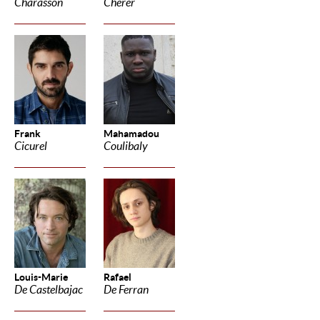
Charasson
Cherer
Frank
Mahamadou
Cicurel
Coulibaly
Louis-Marie
Rafael
De Castelbajac
De Ferran