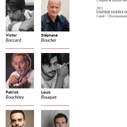
Création & tournée int
2011
UNITED STATES 
Canal+ / Documentair
Victor
Stéphane
Boccard
Boucher
Patrick
Louis
Bouchitey
Bouquet