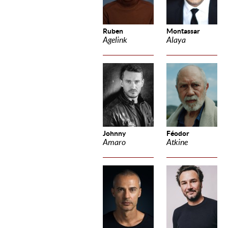
Ruben
Montassar
Agelink
Alaya
Johnny
Féodor
Amaro
Atkine