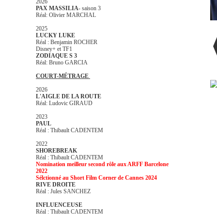
2026
PAX MASSILIA
- saison 3
Réal: Olivier MARCHAL
2025
LUCKY LUKE
Réal : Benjamin ROCHER
Disney+ et TF1
ZODIAQUE S 3
Réal: Bruno GARCIA
COURT-MÉTRAGE
2026
L'AIGLE DE LA ROUTE
Réal: Ludovic GIRAUD
2023
PAUL
Réal : Thibault CADENTEM
2022
SHOREBREAK
Réal : Thibault CADENTEM
Nomination meilleur second rôle aux ARFF Barcelone
2022
Sélctionné au Short Film Corner de Cannes 2024
RIVE DROITE
Réal : Jules SANCHEZ
INFLUENCEUSE
Réal : Thibault CADENTEM