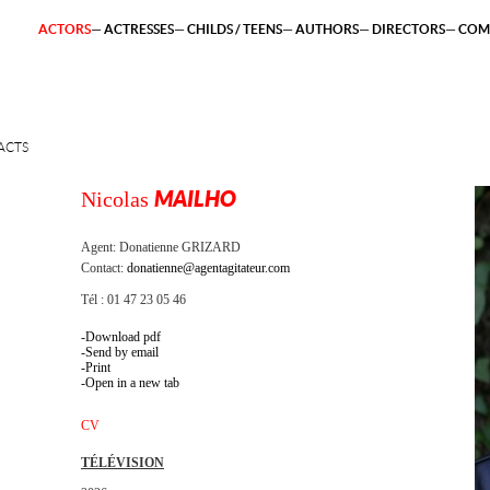
ACTORS
ACTRESSES
CHILDS / TEENS
AUTHORS
DIRECTORS
COM
ACTS
Nicolas
MAILHO
Agent:
Donatienne GRIZARD
Contact:
donatienne@agentagitateur.com
Tél : 01 47 23 05 46
Download pdf
Send by email
Print
Open in a new tab
CV
TÉLÉVISION