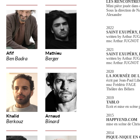
LES RENCONTRES
Mini pièce jouée dans 
Sous la direction de 
Alexandre
2022
SAINT EXUPÉRY,
written by Arthur J
msc Arthur JUGNOT
2021
Afif
Mathieu
SAINT EXUPÉRY,
Ben Badra
Berger
written by Arthur J
msc Arthur JUGNOT
2020
LA JOURNÉE DE L
écrit par Jean-Paul Lili
msc Frédéric FAGE
Théâtre des Béliers
2019
TABLO
Ecrit et mise en scène
2015
Khalid
Arnaud
HAPPYEND.COM
Berkouz
Binard
mise en scène de Chri
2014
PIQUE-NIQUE EN