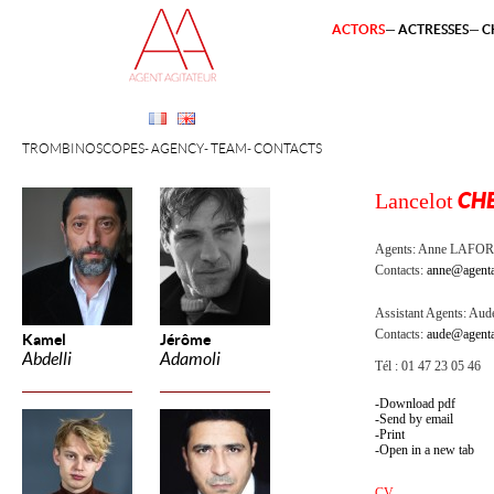
ACTORS
ACTRESSES
C
TROMBINOSCOPES
AGENCY
TEAM
CONTACTS
Lancelot
CHE
Agents:
Anne LAFOR
Contacts:
anne@agenta
Assistant Agents:
Aude
Contacts:
aude@agenta
Kamel
Jérôme
Abdelli
Adamoli
Tél : 01 47 23 05 46
Download pdf
Send by email
Print
Open in a new tab
CV