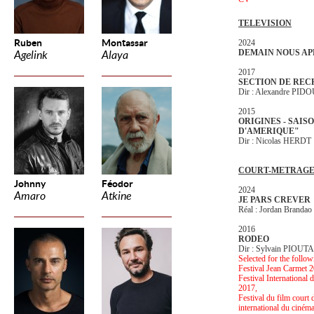
TELEVISION
Ruben
Montassar
2024
DEMAIN NOUS A
Agelink
Alaya
2017
SECTION DE RE
Dir : Alexandre PID
2015
ORIGINES - SAISO
D'AMERIQUE"
Dir : Nicolas HERDT
COURT-METRAG
Johnny
Féodor
2024
Amaro
Atkine
JE PARS CREVER
Réal : Jordan Branda
2016
RODEO
Dir : Sylvain PIOUT
Selected for the followi
Festival Jean Carmet 
Festival International 
2017,
Festival du film court
international du ciném