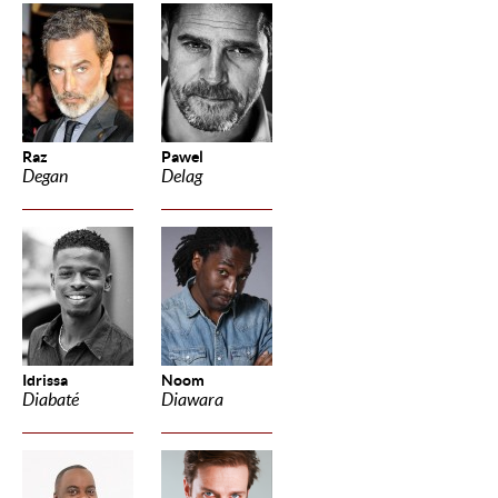
Raz
Pawel
Degan
Delag
Idrissa
Noom
Diabaté
Diawara