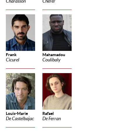
Charasson
Cherer
Frank
Mahamadou
Cicurel
Coulibaly
Louis-Marie
Rafael
De Castelbajac
De Ferran