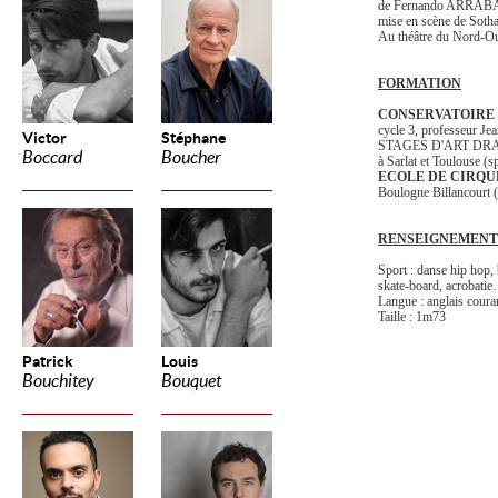
de Fernando ARRAB
mise en scène de Soth
Au théâtre du Nord-Oue
FORMATION
CONSERVATOIRE 
cycle 3, professeur Je
Victor
Stéphane
STAGES D'ART DR
Boccard
Boucher
à Sarlat et Toulouse (s
ECOLE DE CIRQU
Boulogne Billancourt (
RENSEIGNEMENT
Sport : danse hip hop, b
skate-board, acrobatie
Langue : anglais coura
Taille : 1m73
Patrick
Louis
Bouchitey
Bouquet