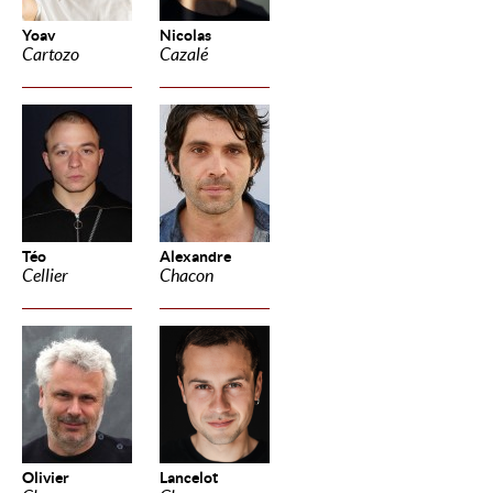
Yoav
Nicolas
Cartozo
Cazalé
Téo
Alexandre
Cellier
Chacon
Olivier
Lancelot