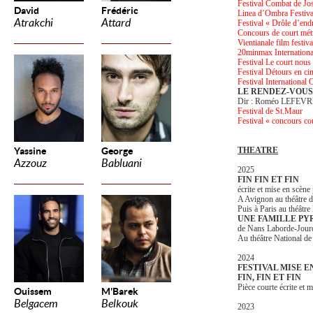
Festival Combat de Jos
David
Frédéric
Linea d’Ombra Festival
Atrakchi
Attard
Festival « Drôle d’end
Concours de court mét
Vientianale film festiv
20minmax International
Festival Le court nous 
Festival Détours en ci
Festival International
LE RENDEZ-VOUS
Dir : Roméo LEFEVR
Festival de St.Maur
Festival « concours co
Yassine
George
THEATRE
Azzouz
Babluani
2025
FIN FIN ET FIN
écrite et mise en scène
A Avignon au théâtre d
Puis à Paris au théâtre 
UNE FAMILLE P
de Nans Laborde-Jour
Au théâtre National d
2024
FESTIVAL MISE 
FIN, FIN ET FIN
Pièce courte écrite et 
Ouissem
M'Barek
Belgacem
Belkouk
2023