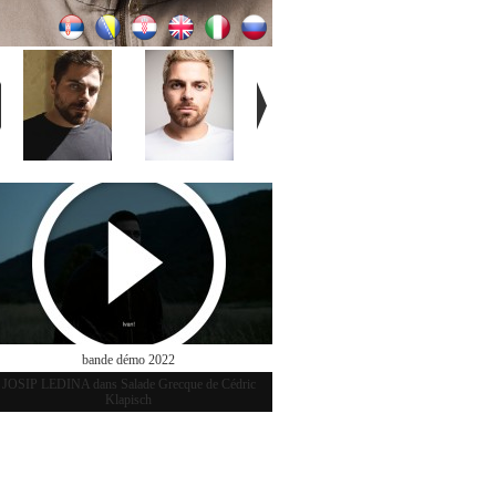
bande démo 2022
JOSIP LEDINA dans Salade Grecque de Cédric
Klapisch