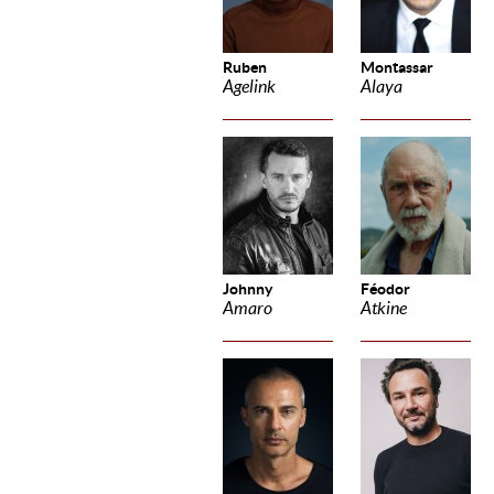
Ruben
Montassar
Agelink
Alaya
Johnny
Féodor
Amaro
Atkine