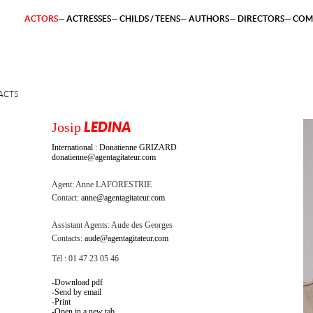
ACTORS
ACTRESSES
CHILDS / TEENS
AUTHORS
DIRECTORS
COM
ACTS
Josip
LEDINA
International : Donatienne GRIZARD
donatienne@agentagitateur.com
Agent:
Anne LAFORESTRIE
Contact:
anne@agentagitateur.com
Assistant Agents:
Aude des Georges
Contacts:
aude@agentagitateur.com
Tél : 01 47 23 05 46
Download pdf
Send by email
Print
Open in a new tab