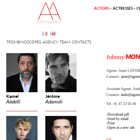
ACTORS
ACTRESSES
C
TROMBINOSCOPES
AGENCY
TEAM
CONTACTS
Johnny
MONT
Agents:
Anne LAFOR
Contacts:
anne@agenta
Assistant Agents:
Aude
Contacts:
aude@agenta
Kamel
Jérôme
Abdelli
Adamoli
Tél : 01 47 23 05 46
Download pdf
Send by email
Print
Open in a new tab
CV