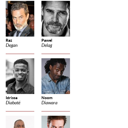
Raz
Pawel
Degan
Delag
Idrissa
Noom
Diabaté
Diawara