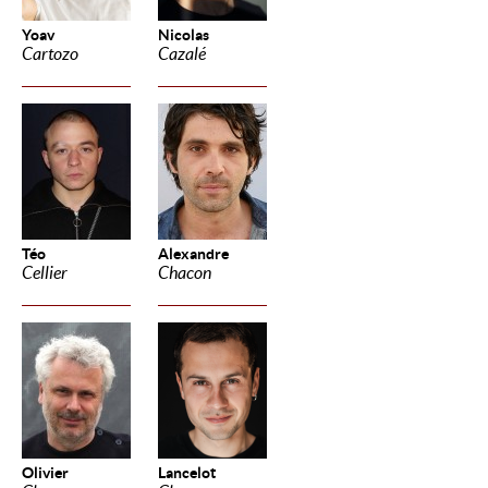
Yoav
Nicolas
Cartozo
Cazalé
Téo
Alexandre
Cellier
Chacon
Olivier
Lancelot