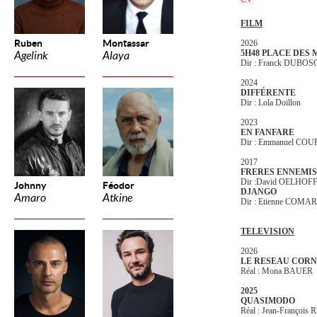
FILM
Ruben
Montassar
2026
5H48 PLACE DES
Agelink
Alaya
Dir : Franck DUBOS
2024
DIFFÉRENTE
Dir : Lola Doillon
2023
EN FANFARE
Dir : Emmanuel CO
2017
FRERES ENNEMIS
Dir :David OELHOF
Johnny
Féodor
DJANGO
Amaro
Atkine
Dir : Etienne COMAR
TELEVISION
2026
LE RESEAU CORN
Réal : Mona BAUER
2025
QUASIMODO
Réal : Jean-François