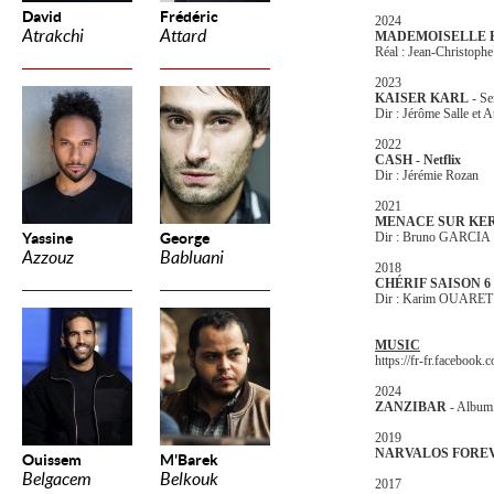
David
Frédéric
2024
Atrakchi
Attard
MADEMOISELLE 
Réal : Jean-Christop
2023
KAISER KARL
- Se
Dir : Jérôme Salle et
2022
CASH - Netflix
Dir : Jérémie Rozan
2021
MENACE SUR K
Yassine
George
Dir : Bruno GARCIA
Azzouz
Babluani
2018
CHÉRIF SAISON 6
Dir : Karim OUARET
MUSIC
https://fr-fr.facebook
2024
ZANZIBAR
- Album
2019
NARVALOS FORE
Ouissem
M'Barek
Belgacem
Belkouk
2017