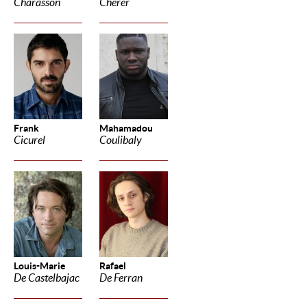
Charasson
Cherer
Frank
Mahamadou
Cicurel
Coulibaly
Louis-Marie
Rafael
De Castelbajac
De Ferran