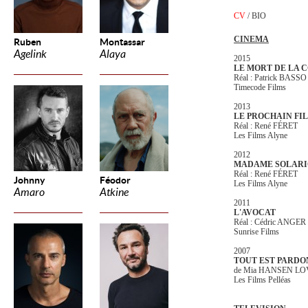
CV
/
BIO
CINEMA
Ruben
Montassar
Agelink
Alaya
2015
LE MORT DE LA 
Réal : Patrick BASS
Timecode Films
2013
LE PROCHAIN FI
Réal : René FÉRET
Les Films Alyne
2012
MADAME SOLARI
Réal : René FÉRET
Johnny
Féodor
Les Films Alyne
Amaro
Atkine
2011
L'AVOCAT
Réal : Cédric ANGER
Sunrise Films
2007
TOUT EST PARDO
de Mia HANSEN LO
Les Films Pelléas