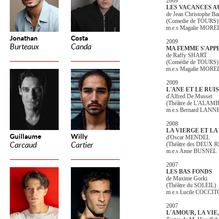
2009
LES VACANCES A
de Jean Christophe Ba
(Comedie de TOURS)
m.e.s Magalie MORE
Jonathan
Costa
2009
Burteaux
Canda
MA FEMME S'APP
de Raffy SHART
(Comédie de TOURS)
m.e.s Magalie MORE
2009
L'ANE ET LE RUI
d'Alfred De Musset
(Théâtre de L'ALAMB
m.e.s Bernard LAN
2008
LA VIERGE ET LA
Guillaume
Willy
d'Oscar MENDEL
Carcaud
Cartier
(Théâtre des DEUX 
m.e.s Anne BUSNEL
2007
LES BAS FONDS
de Maxime Gorki
(Théâtre du SOLEIL)
m.e.s Lucile COCCIT
2007
L'AMOUR, LA VIE,