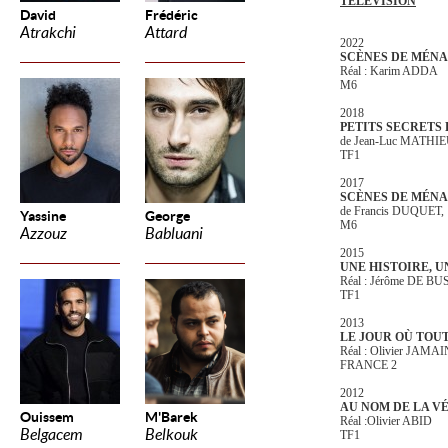
TELEVISION
David
Frédéric
Atrakchi
Attard
2022
SCÈNES DE MÉN
Réal : Karim ADDA
M6
2018
PETITS SECRETS 
de Jean-Luc MATHI
TF1
2017
SCÈNES DE MÉN
de Francis DUQUET,
Yassine
George
M6
Azzouz
Babluani
2015
UNE HISTOIRE, 
Réal : Jérôme DE 
TF1
2013
LE JOUR OÙ TOU
Réal : Olivier JAMAI
FRANCE 2
2012
AU NOM DE LA V
Ouissem
M'Barek
Réal :Olivier ABID
Belgacem
Belkouk
TF1