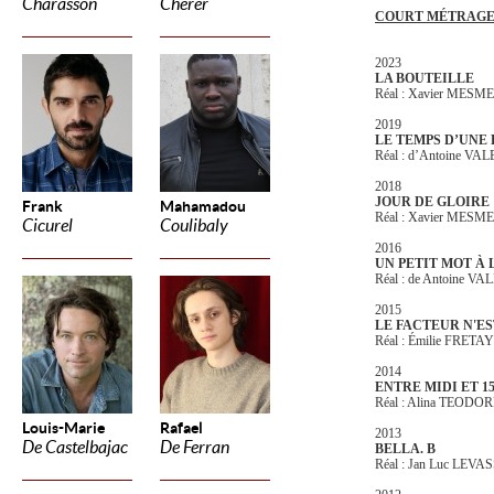
Charasson
Cherer
COURT MÉTRAG
2023
LA BOUTEILLE
Réal : Xavier MESME, 
2019
LE TEMPS D’UNE
Réal : d’Antoine VA
2018
JOUR DE GLOIRE
Frank
Mahamadou
Réal : Xavier MESME
Cicurel
Coulibaly
2016
UN PETIT MOT À 
Réal : de Antoine VA
2015
LE FACTEUR N'ES
Réal : Émilie FRETAY
2014
ENTRE MIDI ET 1
Réal : Alina TEODO
Louis-Marie
Rafael
2013
De Castelbajac
De Ferran
BELLA. B
Réal : Jan Luc LEV