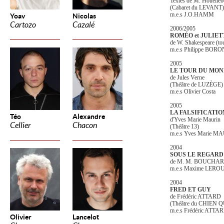
Textes de M. Houellebe
(Cabaret du LEVANT)
m.e.s J.O.HAMM
Yoav
Nicolas
Cartozo
Cazalé
2006/2005
ROMÉO et JULIET
de W. Shakespeare (to
m.e.s Philippe BOR
2005
LE TOUR DU MON
de Jules Verne
(Théâtre de LUZÈGE)
m.e.s Olivier Costa
2005
LA FALSIFICATIO
Téo
Alexandre
d'Yves Marie Maurin
Cellier
Chacon
(Théâtre 13)
m.e.s Yves Marie M
2004
SOUS LE REGARD
de M. M. BOUCHA
m.e.s Maxime LERO
2004
FRED ET GUY
de Frédéric ATTARD
(Théâtre du CHIEN 
m.e.s Frédéric ATTA
Olivier
Lancelot