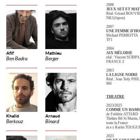
2008
JEUX SET ET MA
Réal: Gérard BOUVI
NK1(Japon)
2007
UNE FEMME D'H
Mickael PERROTTA
TF1
2004
Afif
Mathieu
AIX MÉLODIE
réal : Vincent SCRIP
Ben Badra
Berger
FRANCE 2
2003
LA LIGNE NOIRE
Réal : Jean Tedy PHI
M6
THEATRE
2023/2025
COMME UN HAM
de Frédéric ATTARD
Khalid
Arnaud
Théâtre Bô St Martin, 
Berkouz
Binard
toute la France
m.e.s Karim TOUGUI
2023