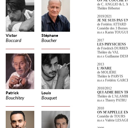
ON NE COUCHE P
de C. ANGLIO & L
Théâtre Hébertot
2019/2021
JE NE SUIS PAS 
de Frédéric ATTARD
Comédie des 3 Bornes
m.e.s Karim TOUGUI
Victor
Stéphane
Boccard
Boucher
2017
LES PHYSICIENS
de Friedrich DURR
Théâtre du VAL
m.e.s Guillaume D
2013
L'AVARE
de MOLIÈRE
Théâtre le PARVIS
m.e.s Frédéric GARC
2010/2012
QUI AIME BIEN T
Patrick
Louis
Théâtre de L'ALAMB
Bouchitey
Bouquet
m.e.s Thierry PATRU
2010
ON M'APPELLE E
Comédie de TOURS
m.e.s Valérie LESAG