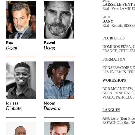
2012
LAISSE LE VENT
Réal : Yves LAMIG
2010
DANY
Réal : Romain BISSE
PLUBICITÉS
Raz
Pawel
DOMINOS PIZZA, 
Degan
Delag
FRANCE, CETELEM
FORMATION
CONSERVATOIRE 
LES ENFANTS TERRI
WORKSHOPS
BOB MC ANDREW, 
GERALDINE BARON
VIALA, PATRICIA 
Idrissa
Noom
Diabaté
Diawara
LANGUES
ANGLAIS (Bon Nive
ESPAGNOL (Bon Niv