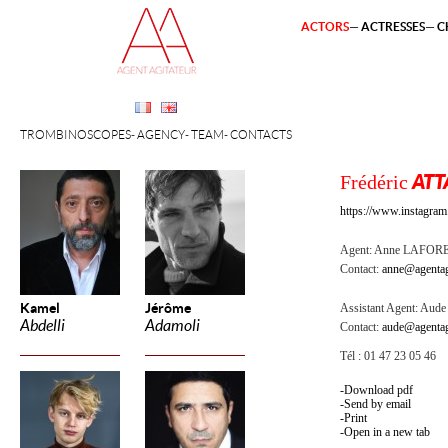
ACTORS
ACTRESSES
C
TROMBINOSCOPES
AGENCY
TEAM
CONTACTS
Frédéric
ATT
https://www.instagram.
Agent:
Anne LAFOR
Contact:
anne@agentag
Kamel
Jérôme
Assistant Agent:
Aude 
Abdelli
Adamoli
Contact:
aude@agentag
Tél : 01 47 23 05 46
Download pdf
Send by email
Print
Open in a new tab