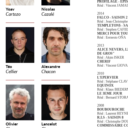
PROFILAGE - EPI
Réal : Vincent JAMA
Yoav
Nicolas
2014
Cartozo
Cazalé
FALCO - SAISON 2
Réal : Jean-Christop
TEMPLETON$ - SA
Réal : Stephen CAFI
MERCI POUR TOU
Réal : Eernesto OÑA
2013
ALICE NEVERS, L
DE GROS"
Réal : Akim ISKER
CHERIF
Réal : Vincent GIOV
Téo
Alexandre
Cellier
Chacon
2010
L'EPERVIER
Réal : Stéphane CLA
EQUINOX
Réal : Klaus BIED
LE 3EME JOUR
Réal : Bernard STOR
2008
BOUBOUROCHE
Réal : Laurent HE
R.I.S - SAISON 8
Réal : Christophe 
Olivier
Lancelot
COMMISSAIRE COR