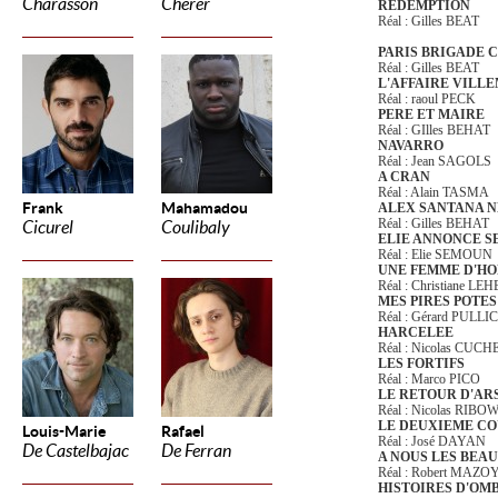
Charasson
Cherer
REDEMPTION
Réal : Gilles BEAT
PARIS BRIGADE 
Réal : Gilles BEAT
L'AFFAIRE VILL
Réal : raoul PECK
PERE ET MAIRE
Réal : GIlles BEHAT
NAVARRO
Réal : Jean SAGOLS
A CRAN
Réal : Alain TASMA
Frank
Mahamadou
ALEX SANTANA 
Réal : Gilles BEHAT
Cicurel
Coulibaly
ELIE ANNONCE 
Réal : Elie SEMOUN
UNE FEMME D'H
Réal : Christiane L
MES PIRES POTES
Réal : Gérard PULLI
HARCELEE
Réal : Nicolas CUCH
LES FORTIFS
Réal : Marco PICO
LE RETOUR D'AR
Réal : Nicolas RIBO
LE DEUXIEME C
Louis-Marie
Rafael
Réal : José DAYAN
De Castelbajac
De Ferran
A NOUS LES BEA
Réal : Robert MAZO
HISTOIRES D'OM