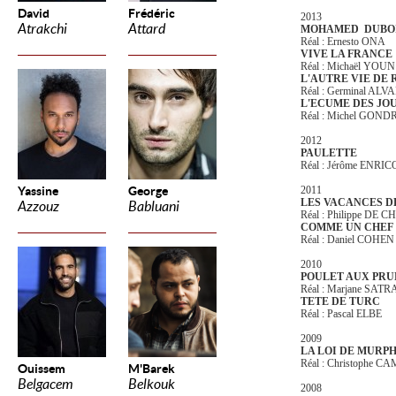
David
Frédéric
2013
Atrakchi
Attard
MOHAMED DUBO
Réal : Ernesto ONA
VIVE LA FRANCE
Réal : Michaël YOUN
L'AUTRE VIE DE
Réal : Germinal ALV
L'ECUME DES JO
Réal : Michel GOND
2012
PAULETTE
Réal : Jérôme ENRIC
Yassine
George
2011
LES VACANCES D
Azzouz
Babluani
Réal : Philippe DE
COMME UN CHEF
Réal : Daniel COHEN
2010
POULET AUX PRU
Réal : Marjane SATR
TETE DE TURC
Réal : Pascal ELBE
2009
LA LOI DE MURP
Réal : Christophe C
Ouissem
M'Barek
Belgacem
Belkouk
2008