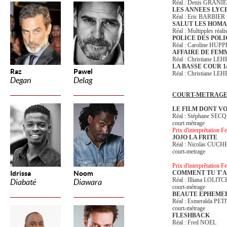
Réal : Denis GRAN
LES ANNEES LYC
Réal : Eric BARBIER
SALUT LES HOM
Réal : Multipples réali
POLICE DES POLI
Réal : Caroline HUP
AFFAIRE DE FEM
Réal : Christiane L
LA BASSE COUR 1
Raz
Pawel
Réal : Christiane L
Degan
Delag
COURT-METRAG
LE FILM DONT VO
Réal : Stéphane SECQ
court métrage
Prix d'interprêtation F
JOJO LA FRITE
Réal : Nicolas CUCH
court-metrage
Prix d'interprêtation 
Idrissa
Noom
COMMENT TU T'A
Réal : Illiana LOLITC
Diabaté
Diawara
court-métrage
BEAUTE EPHEME
Réal : Esmeralda PET
court-métrage
FLESHBACK
Réal : Fred NOEL