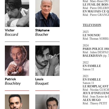
Réal : Marc-Henri 
LE FUSIL DE BOIS
Réal : Pierre DELER
EN MAI FAIS CE Q
Réal : Pierre GRANG
TELEVISION
Victor
Stéphane
2025
Boccard
Boucher
LE NOUNOU
Réal: Thomas SORR
2024
PARIS POLICE 191
Réal : Julien DESPAUX
BALEKDJIAN
(ép. 5
2022
EN FAMILLE
Saison 11
2021
Patrick
Louis
EN FAMILLE
Bouchitey
Bouquet
Saison 11
LE REMPLAÇANT
Réal : Nicolas GUI
JEUX D’INFLUEN
Réal : Jean-Xavier 
ALEX HUGO
Réal : Thierry PETIT