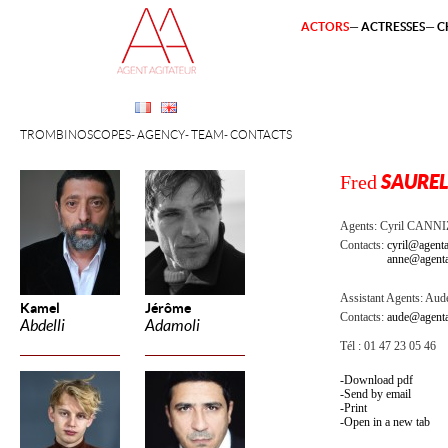
ACTORS
ACTRESSES
C
TROMBINOSCOPES
AGENCY
TEAM
CONTACTS
Fred
SAURE
Agents:
Cyril CANN
Contacts:
cyril@agenta
anne@agenta
Assistant Agents:
Aude
Kamel
Jérôme
Contacts:
aude@agenta
Abdelli
Adamoli
Tél : 01 47 23 05 46
Download pdf
Send by email
Print
Open in a new tab