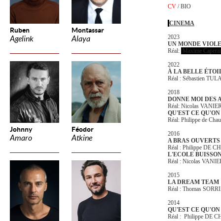
CV
/
BIO
CINEMA
Ruben
Montassar
2023
Agelink
Alaya
UN MONDE VIOL
Réal:
Maxime Capera
2022
À LA BELLE ÉTOI
Réal : Sébastien TU
2018
DONNE MOI DES 
Réal: Nicolas VANIE
QU'EST CE QU'ON
Réal: Philippe de Cha
Johnny
Féodor
2016
Amaro
Atkine
A BRAS OUVERTS
Réal : Philippe DE
L'ECOLE BUISSO
Réal : Nicolas VANIE
2015
LA DREAM TEAM
Réal : Thomas SOR
2014
QU'EST CE QU'ON 
Réal : Philippe D