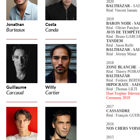
2020
BALTHAZAR -
SAI
Réal: Vincent Jamain
2019
BARON NOIR - SA
Jonathan
Costa
Réal : Olivier Panchot
Burteaux
Canda
AVIS DE TEMPÊT
Réal : Bruno GARCI
TANDEM
Réal : Jason Roffe
BALTHAZAR - SAI
Réal : Jéremy Minui
2018
ZONE BLANCHE - 
Réal : Thierry POIR
BALTHAZAR
Réal : Fréderic BER
HIPOCRATE - SAI
Guillaume
Willy
Réal : Thomas LILTI
Carcaud
Cartier
Duet Trophee Televisi
Ceremony 2019
2017
CASSANDRE
Réal : François GUE
2016
NOS CHERS VOISIN
2015