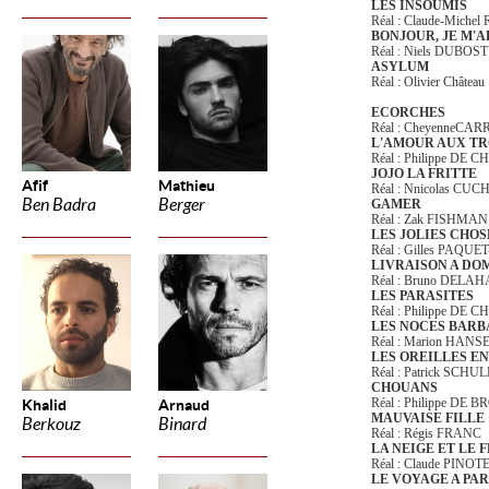
LES INSOUMIS
Réal : Claude-Miche
BONJOUR, JE M'
Réal : Niels DUBOS
ASYLUM
Réal : Olivier Château
ECORCHES
Réal : CheyenneCA
L'AMOUR AUX TR
Réal : Philippe DE
JOJO LA FRITTE
Afif
Mathieu
Réal : Nnicolas CUC
Ben Badra
Berger
GAMER
Réal : Zak FISHMAN
LES JOLIES CHOS
Réal : Gilles PAQU
LIVRAISON A DO
Réal : Bruno DELA
LES PARASITES
Réal : Philippe DE
LES NOCES BARB
Réal : Marion HANS
LES OREILLES E
Réal : Patrick SC
CHOUANS
Réal : Philippe DE 
Khalid
Arnaud
MAUVAISE FILLE
Berkouz
Binard
Réal : Régis FRANC
LA NEIGE ET LE 
Réal : Claude PINO
LE VOYAGE A PAR