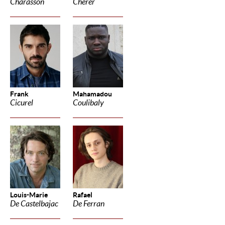
Charasson
Cherer
Frank
Mahamadou
Cicurel
Coulibaly
Louis-Marie
Rafael
De Castelbajac
De Ferran