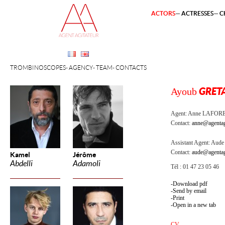
ACTORS
ACTRESSES
C
TROMBINOSCOPES
AGENCY
TEAM
CONTACTS
Ayoub
GRET
Agent:
Anne LAFOR
Contact:
anne@agentag
Assistant Agent:
Aude 
Contact:
aude@agentag
Kamel
Jérôme
Abdelli
Adamoli
Tél : 01 47 23 05 46
Download pdf
Send by email
Print
Open in a new tab
CV