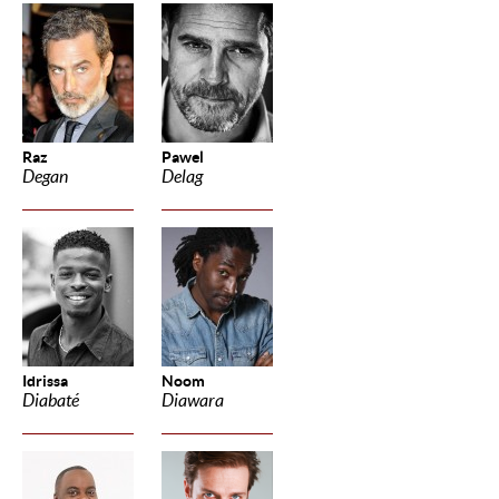
Raz
Pawel
Degan
Delag
Idrissa
Noom
Diabaté
Diawara