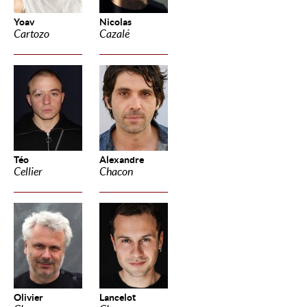
Yoav
Nicolas
Cartozo
Cazalé
Téo
Alexandre
Cellier
Chacon
Olivier
Lancelot