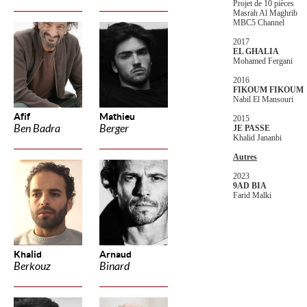
Projet de 10 pièces
Masrah Al Maghrib
MBC5 Channel
2017
EL GHALIA
Mohamed Fergani
2016
FIKOUM FIKOUM
Nabil El Mansouri
Afif
Mathieu
2015
Ben Badra
Berger
JE PASSE
Khalid Jananbi
Autres
2023
9AD BIA
Farid Malki
Khalid
Arnaud
Berkouz
Binard