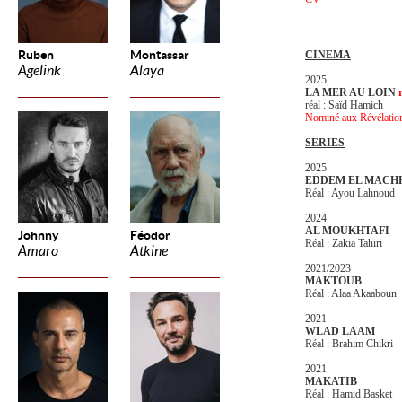
Ruben
Montassar
CINEMA
Agelink
Alaya
2025
LA MER AU LOIN
réal : Saïd Hamich
Nominé aux Révélatio
SERIES
2025
EDDEM EL MACH
Réal : Ayou Lahnoud
2024
AL MOUKHTAFI
Johnny
Féodor
Réal : Zakia Tahiri
Amaro
Atkine
2021/2023
MAKTOUB
Réal : Alaa Akaaboun
2021
WLAD LAAM
Réal : Brahim Chikri
2021
MAKATIB
Réal : Hamid Basket