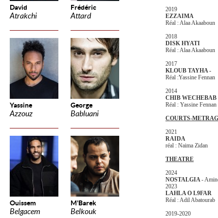
David
Frédéric
2019
Atrakchi
Attard
EZZAIMA
Réal : Alaa Akaaboun
2018
DISK HYATI
Réal : Alaa Akaaboun
2017
KLOUB TAYHA -
Réal :Yassine Fennan
2014
CHIB WECHEBAB
Yassine
George
Réal : Yassine Fennan
Azzouz
Babluani
COURTS-METRAG
2021
RAIDA
réal : Naima Zidan
THEATRE
2024
NOSTALGIA
- Amin
2023
LAHLA O L9FAR
Réal : Adil Abatourab
Ouissem
M'Barek
Belgacem
Belkouk
2019-2020