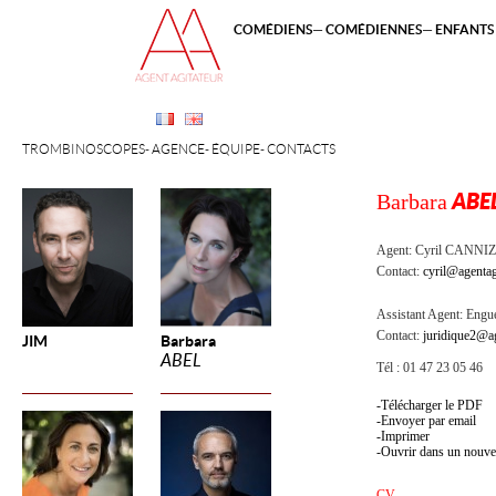
COMÉDIENS
COMÉDIENNES
ENFANTS 
TROMBINOSCOPES
AGENCE
ÉQUIPE
CONTACTS
Barbara
ABE
Agent:
Cyril CANNI
Contact:
cyril@agentag
Assistant Agent:
Engue
Contact:
juridique2@ag
JIM
Barbara
ABEL
Tél : 01 47 23 05 46
Télécharger le PDF
Envoyer par email
Imprimer
Ouvrir dans un nouve
CV