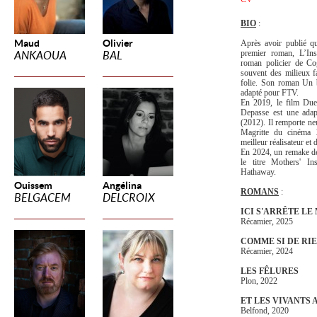
BIO
:
Maud
Olivier
Après avoir publié q
premier roman, L’Ins
ANKAOUA
BAL
roman policier de Co
souvent des milieux f
folie. Son roman Un 
adapté pour FTV.
En 2019, le film Duel
Depasse est une adap
(2012). Il remporte n
Magritte du cinéma 
meilleur réalisateur et d
En 2024, un remake de
le titre Mothers' In
Hathaway.
Ouissem
Angélina
ROMANS
:
BELGACEM
DELCROIX
ICI S'ARRÊTE LE
Récamier, 2025
COMME SI DE RIE
Récamier, 2024
LES FÊLURES
Plon, 2022
ET LES VIVANTS
Belfond, 2020