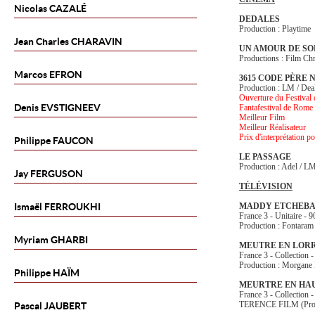
Nicolas
CAZALÉ
DEDALES
Production : Playtime
Jean Charles
CHARAVIN
UN AMOUR DE SO
Productions : Film Chr
Marcos
EFRON
3615 CODE PÈRE 
Production : LM / Dea
Ouverture du Festival
Denis
EVSTIGNEEV
Fantafestival de Rome
Meilleur Film
Meilleur Réalisateur
Prix d'interprétation 
Philippe
FAUCON
LE PASSAGE
Production : Adel / L
Jay
FERGUSON
TÉLÉVISION
Ismaël
FERROUKHI
MADDY ETCHEB
France 3 - Unitaire - 9
Production : Fontaram
Myriam
GHARBI
MEUTRE EN LOR
France 3 - Collection -
Production : Morgane 
Philippe
HAÏM
MEURTRE EN HA
France 3 - Collection -
TERENCE FILM (Pro
Pascal
JAUBERT