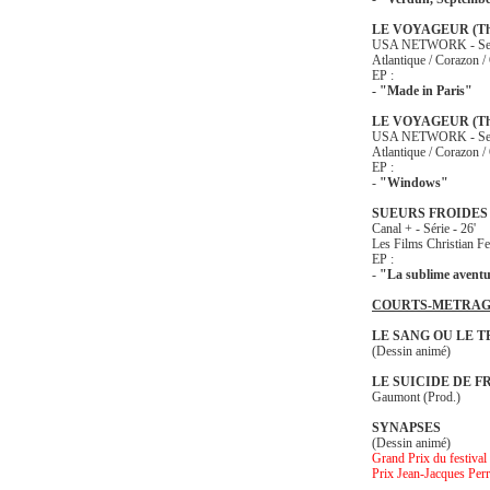
LE VOYAGEUR (The
USA NETWORK - Seri
Atlantique / Corazon /
EP :
- "Made in Paris"
LE VOYAGEUR (The
USA NETWORK - Seri
Atlantique / Corazon /
EP :
-
"Windows"
SUEURS FROIDES
Canal + - Série - 26'
Les Films Christian Fe
EP :
-
"La sublime avent
COURTS-METRAG
LE SANG OU LE 
(Dessin animé)
LE SUICIDE DE F
Gaumont (Prod.)
SYNAPSES
(Dessin animé)
Grand Prix du festival
Prix Jean-Jacques Per