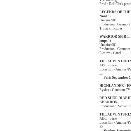
Prod : Dck Clark prod
LEGENDS OF THE N
Nord")
Unitaire 90'
Production : Gaumont 
Trimark Pictures
WARRIOR SPIRIT ("
loups")
Unitaire 90'
Production : Gaumont 
Pictures / Canal +
THE ADVENTURES
ABC - Série
Lucasfilm / Amblin /P
EP :
-
"Paris September 
HIGHLANDER - E
Rysher / Gaumont TV
RED SHOE DIARIE
ABANDON"
Production : Zalman K
THE ADVENTURES
ABC - Série
Lucasfilm / Amblin /P
EP :
-
"Verdun, Septembe