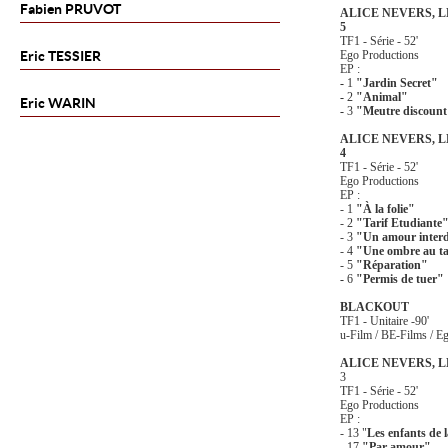
Fabien
PRUVOT
ALICE NEVERS, LE
5
TF1 - Série - 52'
Eric
TESSIER
Ego Productions
EP :
-
1
"Jardin Secret"
-
2
"Animal"
Eric
WARIN
-
3
"Meutre discoun
ALICE NEVERS, LE
4
TF1 - Série - 52'
Ego Productions
EP :
- 1
"À la folie"
- 2
"Tarif Etudiante
- 3
"Un amour interd
- 4
"Une ombre au t
- 5
"Réparation"
-
6
"Permis de tuer"
BLACKOUT
TF1 - Unitaire -90'
u-Film / BE-Films / E
ALICE NEVERS, L
3
TF1 - Série - 52'
Ego Productions
EP :
- 13 "
Les enfants de 
- 17
"Par amour"