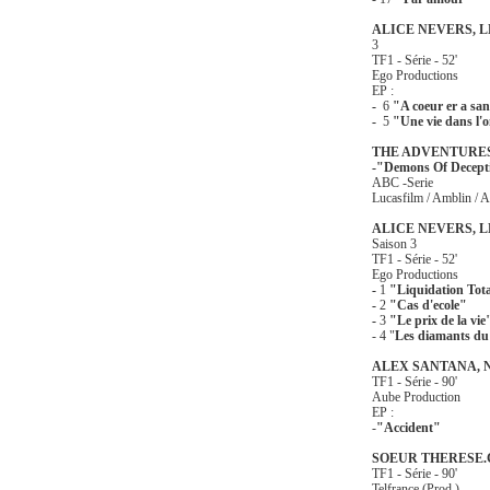
ALICE NEVERS, L
3
TF1 - Série - 52'
Ego Productions
EP :
-
6
"A coeur er a sa
-
5
"Une vie dans l'
THE ADVENTURES
-"Demons Of Decept
ABC -Serie
Lucasfilm / Amblin / 
ALICE NEVERS, 
Saison 3
TF1 - Série - 52'
Ego Productions
-
1
"Liquidation Tot
-
2
"Cas d'ecole"
-
3
"Le prix de la vie
- 4 "
Les diamants du
ALEX SANTANA,
TF1 - Série - 90'
Aube Production
EP :
-
"Accident"
SOEUR THERESE.
TF1 - Série - 90'
Telfrance (Prod.)