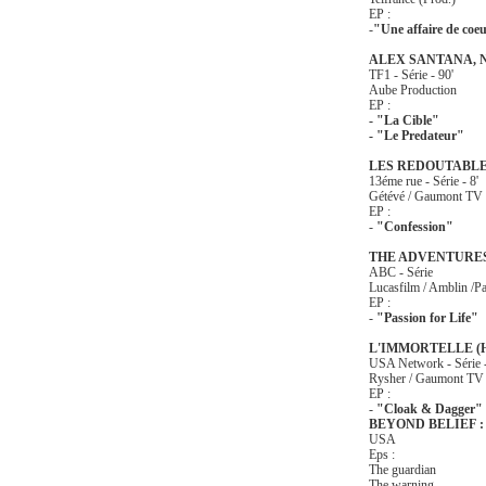
EP :
-
"Une affaire de coe
ALEX SANTANA, 
TF1 - Série - 90'
Aube Production
EP :
- "La Cible"
- "Le Predateur"
LES REDOUTABL
13éme rue - Série - 8'
Gétévé / Gaumont TV 
EP :
-
"Confession"
THE ADVENTURES
ABC - Série
Lucasfilm / Amblin /P
EP :
-
"Passion for Life"
L'IMMORTELLE (
USA Network - Série -
Rysher / Gaumont TV
EP :
-
"Cloak & Dagger"
BEYOND BELIEF :
USA
Eps :
The guardian
The warning