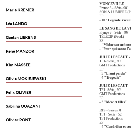
MONGEVILLE
France 3 - Série- 90'
Marie
KREMER
SON & LUMIERE (Pr
EP :
- 10
"Legende Vivan
Léa
LANDO
LE SANG DE LA V
France 3 - Série - 96'
TÉLÉCIP (Prod.)
Gaetan
LIEKENS
EP :
-
"Médoc sur ordon
-
"Pour qui sonne l'
René
MANZOR
JULIE LESCAUT -
TF1- Série_ 90'
Kim
MASSEE
GMT Productions
EP :
- 3
"L'ami perdu"
- 4
"Tragedie"
Olivia
MOKIEJEWSKI
JULIE LESCAUT
-
TF1- Série_ 90'
Felix
OLIVIER
GMT Productions
EP :
- 5
"Mère et filles"
Sabrina
OUAZANI
RIS - Saison 8
TF1 - Série - 52'
TF1 Productions
Olivier
PONT
EP :
- 4
"Cendrillon et c