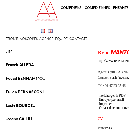
COMÉDIENS
COMÉDIENNES
ENFANTS 
TROMBINOSCOPES
AGENCE
ÉQUIPE
CONTACTS
JIM
René
MANZ
http://www.renemanzo
Franck
ALLERA
Agent:
Cyril CANNI
Contact:
cyril@agentag
Fouad
BENHAMMOU
Tél : 01 47 23 05 46
Fulvio
BERNASCONI
Télécharger le PDF
Envoyer par email
Imprimer
Lucie
BOURDEU
Ouvrir dans un nouve
Joseph
CAHILL
CV
CINEMA