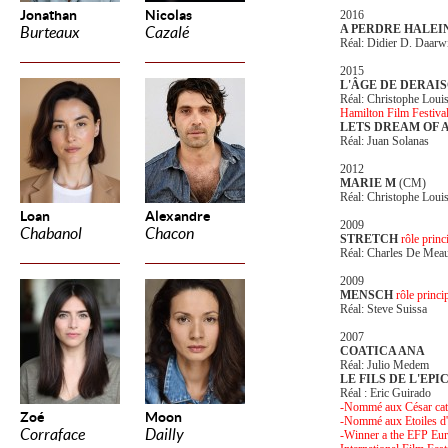
Jonathan
Nicolas
2016
A PERDRE HALEI
Burteaux
Cazalé
Réal: Didier D. Daarw
2015
L'ÂGE DE DERAI
Réal: Christophe Loui
Hamilton Film Festiva
LETS DREAM OF 
Réal: Juan Solanas
2012
MARIE M
(CM)
Réal: Christophe Loui
Loan
Alexandre
2009
Chabanol
Chacon
STRETCH
rôle princ
Réal: Charles De Mea
2009
MENSCH
rôle princi
Réal: Steve Suissa
2007
COATICA ANA
Réal: Julio Medem
LE FILS DE L'EPI
Réal : Eric Guirado
-Nommé aux César caté
Zoé
Moon
-Nommé aux Etoiles d'
Corraface
Dailly
-Winner a the EFP Euro