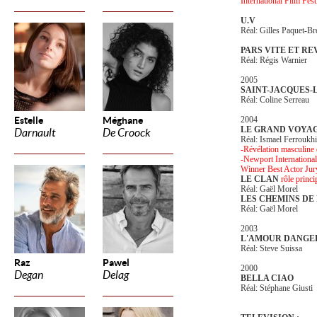
International Film Fest
U.V
Réal: Gilles Paquet-Br
PARS VITE ET RE
Réal: Régis Warnier
2005
SAINT-JACQUES-
Réal: Coline Serreau
Estelle
Méghane
2004
LE GRAND VOYA
Darnault
De Croock
Réal: Ismael Ferroukhi
-Révélation masculine 
-Newport International
Winner Best Actor Jur
LE CLAN
rôle princi
Réal: Gaël Morel
LES CHEMINS DE
Réal: Gaël Morel
2003
L'AMOUR DANGE
Réal: Steve Suissa
Raz
Pawel
2000
Degan
Delag
BELLA CIAO
Réal: Stéphane Giusti