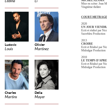
MICHEL AZAMA
Ledina
Li
Mise en scène: Jean 
Vingtième théâtre
COURT-METRAGE 
2020
UN JOUR VIENDR
Ecrit et réalisé par 
Sacrebleu Production
2013
CROIRE
Ludovic
Olivier
Ecrit et Réalisé par 
Louis
Martinez
Midralgar Production
2010
LE TEMPS D'APRE
Ecrit et Réalisé par 
Midralgar Production
Charles
Delia
Martins
Mayer