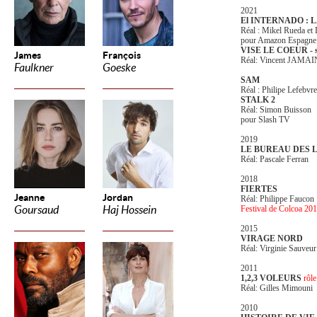
2021
El INTERNADO : L
Réal : Mikel Rueda et
pour Amazon Espagne
VISE LE COEUR - sai
James
François
Réal: Vincent JAMAI
Faulkner
Goeske
SAM
Réal : Philipe Lefebvre
STALK 2
Réal: Simon Buisson
pour Slash TV
2019
LE BUREAU DES
Réal: Pascale Ferran
2018
FIERTES
Jeanne
Jordan
Réal: Philippe Faucon
Goursaud
Haj Hossein
Festival de Colcoa 2018
2015
VIRAGE NORD
Réal: Virginie Sauveur
2011
1,2,3 VOLEURS
rôle
Réal: Gilles Mimouni
2010