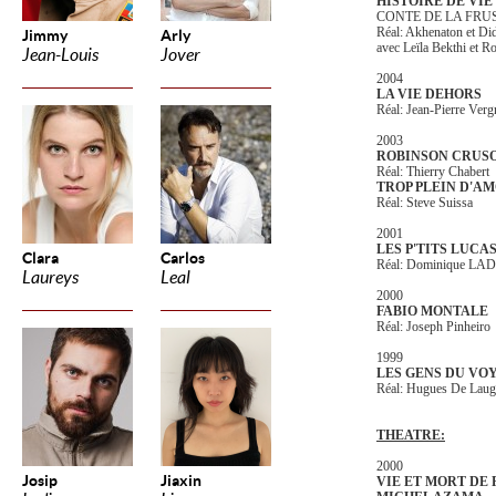
HISTOIRE DE VIE
CONTE DE LA FRUS
Réal: Akhenaton et Di
Jimmy
Arly
avec Leïla Bekthi et 
Jean-Louis
Jover
2004
LA VIE DEHORS
Réal: Jean-Pierre Verg
2003
ROBINSON CRUS
Réal: Thierry Chabert
TROP PLEIN D'A
Réal: Steve Suissa
2001
LES P'TITS LUCA
Clara
Carlos
Réal: Dominique L
Laureys
Leal
2000
FABIO MONTALE
Réal: Joseph Pinheiro
1999
LES GENS DU VO
Réal: Hugues De Laug
THEATRE:
2000
Josip
Jiaxin
VIE ET MORT DE 