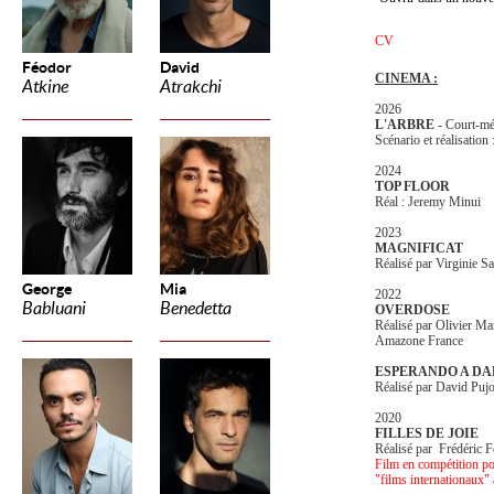
CV
Féodor
David
CINEMA :
Atkine
Atrakchi
2026
L'ARBRE
- Court-mé
Scénario et réalisati
2024
TOP FLOOR
Réal : Jeremy Minui
2023
MAGNIFICAT
Réalisé par Virginie S
George
Mia
2022
Babluani
Benedetta
OVERDOSE
Réalisé par Olivier M
Amazone France
ESPERANDO A DAL
Réalisé par David Pujo
2020
FILLES DE JOIE
Réalisé par Frédéric F
Film en compétition po
"films internationaux