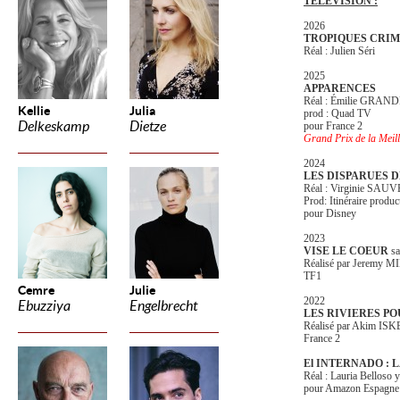
TELEVISION :
2026
TROPIQUES CRIM
Réal : Julien Séri
2025
APPARENCES
Réal : Émilie GRA
Kellie
Julia
prod : Quad TV
Delkeskamp
Dietze
pour France 2
Grand Prix de la Meil
2024
LES DISPARUES D
Réal : Virginie SA
Prod: Itinéraire produc
pour Disney
2023
VISE LE COEUR
sa
Réalisé par Jeremy M
TF1
Cemre
Julie
2022
Ebuzziya
Engelbrecht
LES RIVIERES POU
Réalisé par Akim IS
France 2
El INTERNADO : L
Réal : Lauria Belloso y
pour Amazon Espagne