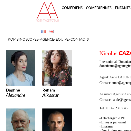
COMÉDIENS
COMÉDIENNES
ENFANTS 
TROMBINOSCOPES
AGENCE
ÉQUIPE
CONTACTS
Nicolas
CAZ
International: Donat
donatienne@agentagita
Agent:
Anne LAFOR
Contact:
anne@agentag
Daphne
Reham
Assistant Agents:
Aude
Alexandre
Alkassar
Contacts:
aude@agenta
Tél : 01 47 23 05 46
Télécharger le PDF
Envoyer par email
Imprimer
Ouvrir dans un nouve