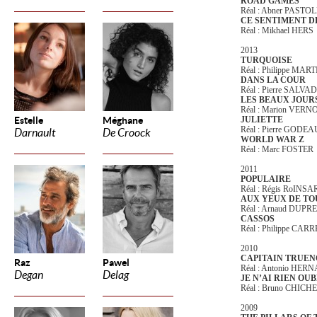
ROAD GAMES
Réal : Abner PASTO
CE SENTIMENT DE
Réal : Mikhael HERS
2013
TURQUOISE
Réal : Philippe MAR
DANS LA COUR
Réal : Pierre SALVA
LES BEAUX JOUR
Réal : Marion VER
Estelle
Méghane
JULIETTE
Réal : Pierre GODEA
Darnault
De Croock
WORLD WAR Z
Réal : Marc FOSTER
2011
POPULAIRE
Réal : Régis RoINS
AUX YEUX DE TO
Réal : Arnaud DUPRE
CASSOS
Réal : Philippe CAR
2010
CAPITAIN TRUEN
Raz
Pawel
Réal : Antonio HE
Degan
Delag
JE N’AI RIEN OUB
Réal : Bruno CHICHE
2009