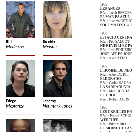
1989
LES ANGES
Réal : Jacob BERGER
EL MAR ES AZUL
Réal : Juanma ORTU
SOUL MAZES
Clau
1988
ESTACIO CENTR
Elli
Sophie
Réal : Pep SALGOT
NE REVEILLEZ PA
Medeiros
Meister
Réal : José PINHEIR
JOUR APRES JOU
Réal : Alain ATTAL
1987
L’HOMME DE NE
Réal : Albert AVRIL
ELDORADO
Réal : Carlos SAURA
LA SARRAOUNIA
Réal : Med HONDA
LE CHOC
Réal : Robin DAVIS
Diego
Jeremy
Mestanza
Neumark Jones
1986
LES OREILLES E
Réa l : Patrick SC
WERTHER
Réal : Pilar MIRO
LE MOINE ET LA