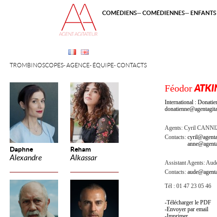
COMÉDIENS
COMÉDIENNES
ENFANTS 
TROMBINOSCOPES
AGENCE
ÉQUIPE
CONTACTS
Féodor
ATKI
International : Dona
donatienne@agentagita
Agents:
Cyril CANN
Contacts:
cyril@agenta
anne@agenta
Daphne
Reham
Alexandre
Alkassar
Assistant Agents:
Aude
Contacts:
aude@agenta
Tél : 01 47 23 05 46
Télécharger le PDF
Envoyer par email
Imprimer