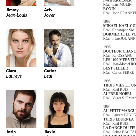
IVAR KRUEGER
Réal : Lars MOLIN
RONIN
Jimmy
Arly
Réal : John FRAN
Jean-Louis
Jover
1997
MIKAEL KAEL CO
Réal : Christophe SM
DORMEZ JE LE VE
Réal : Irène JOUAN
1996
DOCTEUR CHAN
Réal : F.J OSSANG
LES 1000 MERVEI
Réal : Jean-Michel 
BEST SELLER
Clara
Carlos
Réal : Carlos FERRE
Laureys
Leal
1995
TROIS VIES ET U
Réal : Raùl RUIZ
ALFRED NOBEL
Réal : Vilgot SJOM
1994
AU PETIT MARG
Réal : Laurent BENE
TURIS EBURNEA
Réal : Raùl RUIZ
LA DANCE DU FE
Josip
Jiaxin
Réal : Selma BACCA