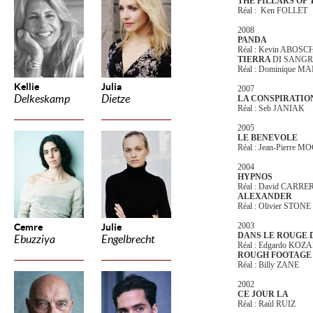
THE PILLARS OF 
Réal : Ken FOLLET
2008
PANDA
Réal : Kevin ABOSC
TIERRA
DI SANGR
Réal : Dominique M
Kellie
Julia
2007
Delkeskamp
Dietze
LA CONSPIRATIO
Réal : Seb JANIAK
2005
LE BENEVOLE
Réal : Jean-Pierre 
2004
HYPNOS
Réal : David CARRE
ALEXANDER
Réal : Olivier STONE
2003
Cemre
Julie
DANS LE ROUGE
Ebuzziya
Engelbrecht
Réal : Edgardo KO
ROUGH FOOTAGE
Réal : Billy ZANE
2002
CE JOUR LA
Réal : Raùl RUIZ