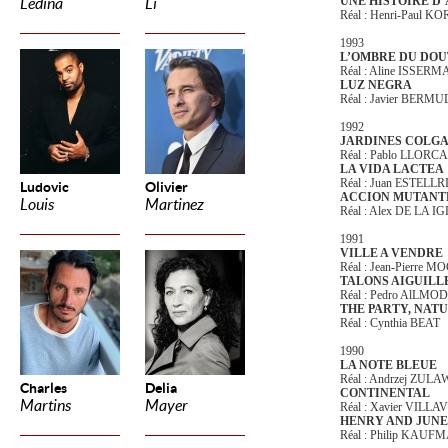
UNE HISTOIRE D
Ledina
Li
Réal : Henri-Paul K
1993
L’OMBRE DU DOU
Réal : Aline ISSER
LUZ NEGRA
Réal : Javier BERM
1992
JARDINES COLG
Réal : Pablo LLORCA
LA VIDA LACTEA
Réal : Juan ESTELL
Ludovic
Olivier
ACCION MUTANT
Louis
Martinez
Réal : Alex DE LA I
1991
VILLE A VENDRE
Réal : Jean-Pierre 
TALONS AIGUILL
Réal : Pedro AlLM
THE PARTY, NAT
Réal : Cynthia BEAT
1990
LA NOTE BLEUE
Réal : Andrzej ZUL
Charles
Delia
CONTINENTAL
Martins
Mayer
Réal : Xavier VILL
HENRY AND JUNE
Réal : Philip KAU