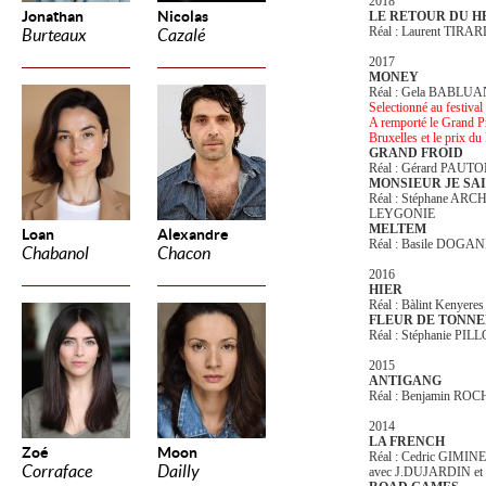
2018
Jonathan
Nicolas
LE RETOUR DU H
Réal : Laurent TIRA
Burteaux
Cazalé
2017
MONEY
Réal : Gela BABLUA
Selectionné au festiva
A remporté le Grand Pri
Bruxelles et le prix du
GRAND FROID
Réal : Gérard PAUT
MONSIEUR JE SA
Réal : Stéphane AR
LEYGONIE
MELTEM
Loan
Alexandre
Réal : Basile DOGAN
Chabanol
Chacon
2016
HIER
Réal : Bàlint Kenyeres
FLEUR DE TONN
Réal : Stéphanie 
2015
ANTIGANG
Réal : Benjamin RO
2014
LA FRENCH
Zoé
Moon
Réal : Cedric GIMIN
Corraface
Dailly
avec J.DUJARDIN et