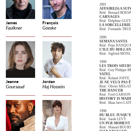
2001
AFFAIRE(S) A SUI
Réal : Bernard BOE
CARNAGES
Réal : Delphine GLE
James
François
LA SORCELLERIE
Faulkner
Goeske
Réal : Fernando TR
2000
SEMANA SANTA
Réal : Pepe DANQU
L’ILE DU HOLLA
Réal : Sigfried MO
1999
LES TROIS SŒUR
Réal : Guy Philippe 
VATEL
Réal : Roland JOFFE
Jeanne
Jordan
JE NE VEUX PAS 
Goursaud
Haj Hossein
Réal : Olivier MEG
THE DANCER
Réal : Fred GARSON
HISTORY IS MADE
Réal : Ilkaa Jarvi LA
1998
DU BLEU JUSQU’
Réal : Sarah LEVY
UN PUR MOMENT 
Réal : Manuel BOU