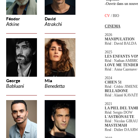
Ouvrir dans un nouve
CV
/
BIO
Féodor
David
Atkine
Atrakchi
CINEMA
2026
MANIPULATION
Réal : David BALD
2025
LES ENFANTS VO
Réal : Nathan AMBR
LOVE ME TENDE
Réal : Anna Cazenave
2024
George
Mia
CHIEN 51
Babluani
Benedetta
Réal : Cédric JIMEN
BELLADONE
Réal : Alanté KAVAÏT
2021
LA PIEL DEL TAM
Réal: Sergio DOW
L'ASTRONAUTE
Réal : Nicolas GIRA
MASTEMAH
Real : Didier DAAR