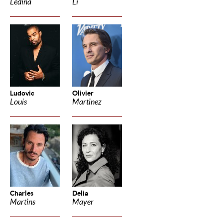
Ledina
Li
Ludovic
Olivier
Louis
Martinez
Charles
Delia
Martins
Mayer