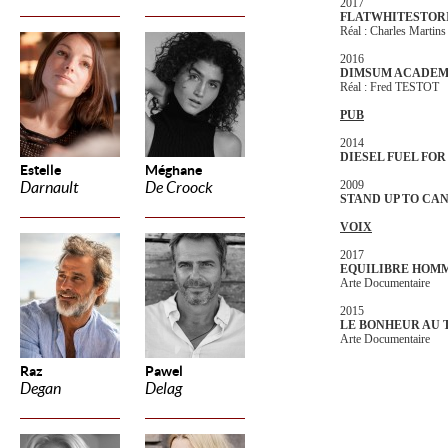
2017
FLATWHITESTOR
Réal : Charles Martins
2016
DIMSUM ACADE
Réal : Fred TESTOT
PUB
2014
DIESEL FUEL FOR
Estelle
Méghane
2009
Darnault
De Croock
STAND UP TO CA
VOIX
2017
EQUILIBRE HOM
Arte Documentaire
2015
LE BONHEUR AU 
Arte Documentaire
Raz
Pawel
Degan
Delag