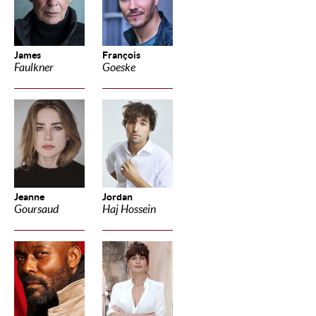
James
François
Faulkner
Goeske
Jeanne
Jordan
Goursaud
Haj Hossein