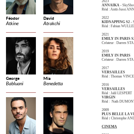
2023
ANNAIKA
- SkySh
Réal : Antti-Jussi A
2022
Féodor
David
KIDNAPPING S2 -
Atkine
Atrakchi
Réal : Fabian WUL
2021
EMILY IN PARIS S
Créateur : Darren ST
2019
EMILY IN PARIS
Créateur : Darren ST
2017
VERSAILLES
Réal : Thomas VINC
George
Mia
Babluani
Benedetta
2016
VERSAILLES
Réal : Jalil LESPERT
VIRGIN
Réal : Nath DUMON
2009
PLUS BELLE LA V
Réal
:
Christophe A
CINEMA