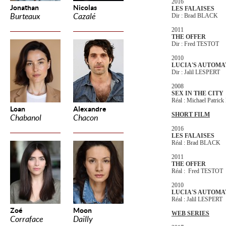
2016
Jonathan
Nicolas
LES FALAISES
Burteaux
Cazalé
Dir : Brad BLACK
2011
THE OFFER
Dir : Fred TESTOT
2010
LUCIA'S AUTOMA
Dir : Jalil LESPERT
2008
SEX IN THE CITY
Réal : Michael Patric
Loan
Alexandre
SHORT FILM
Chabanol
Chacon
2016
LES FALAISES
Réal : Brad BLACK
2011
THE OFFER
Réal : Fred TESTOT
2010
LUCIA'S AUTOMA
Réal : Jalil LESPERT
Zoé
Moon
WEB SERIES
Corraface
Dailly