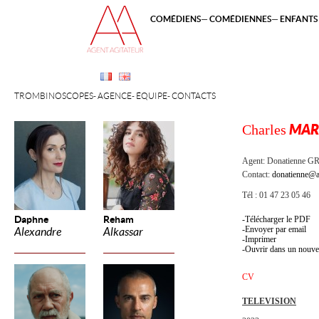
COMÉDIENS
COMÉDIENNES
ENFANTS 
TROMBINOSCOPES
AGENCE
ÉQUIPE
CONTACTS
Charles
MAR
Agent:
Donatienne 
Contact:
donatienne@a
Tél : 01 47 23 05 46
Daphne
Reham
Télécharger le PDF
Envoyer par email
Alexandre
Alkassar
Imprimer
Ouvrir dans un nouve
CV
TELEVISION