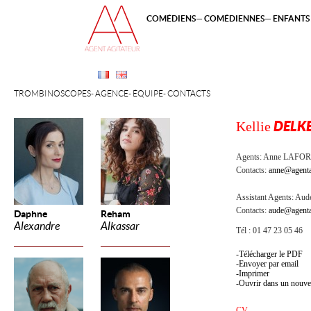
COMÉDIENS
COMÉDIENNES
ENFANTS 
TROMBINOSCOPES
AGENCE
ÉQUIPE
CONTACTS
Kellie
DELK
Agents:
Anne LAFOR
Contacts:
anne@agenta
Assistant Agents:
Aude
Contacts:
aude@agenta
Daphne
Reham
Alexandre
Alkassar
Tél : 01 47 23 05 46
Télécharger le PDF
Envoyer par email
Imprimer
Ouvrir dans un nouve
CV