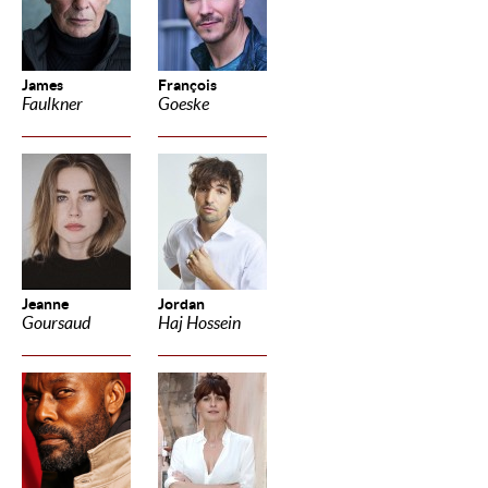
James
François
Faulkner
Goeske
Jeanne
Jordan
Goursaud
Haj Hossein