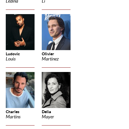
Ledina
Li
Ludovic
Olivier
Louis
Martinez
Charles
Delia
Martins
Mayer