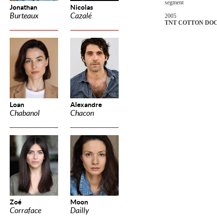
segment
Jonathan
Nicolas
Burteaux
Cazalé
2005
TNT COTTON D
Loan
Alexandre
Chabanol
Chacon
Zoé
Moon
Corraface
Dailly