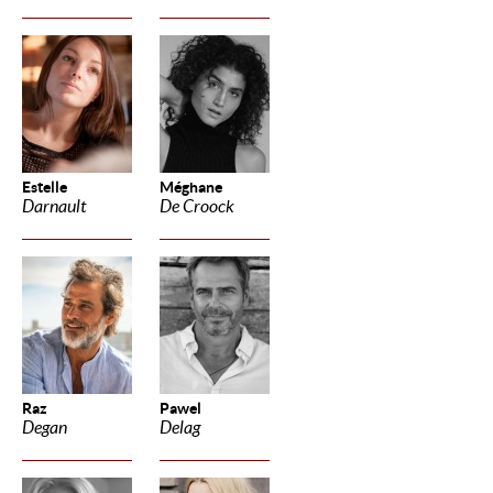
Estelle
Méghane
Darnault
De Croock
Raz
Pawel
Degan
Delag