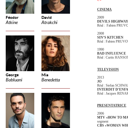
CINEMA
Féodor
David
2009
DEVILS HIGHWA
Atkine
Atrakchi
Réal : Fabien PRUV
2008
SIN’S KITCHEN
Réal : Fabien PRUV
1990
BAD INFLUENCE
Réal : Curtis HANS
TELEVISION
George
Mia
2013
Babluani
Benedetta
JO
Réal : Stefan SCHW
INTERDIT D’ENF
Réal : Jacques REN
PRESENTATRICE
2006
MTV «HOW TO MA
segment
CBS «WOMAN WHO