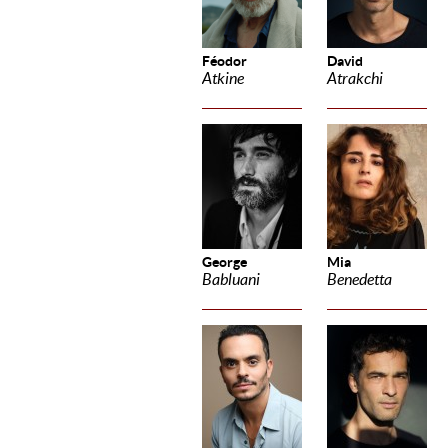
Féodor
David
Atkine
Atrakchi
George
Mia
Babluani
Benedetta