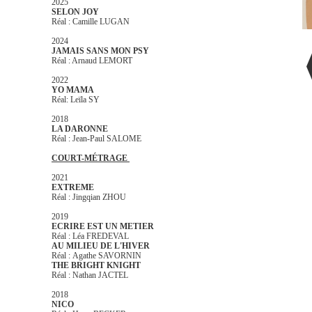
2025
SELON JOY
Réal : Camille LUGAN
2024
JAMAIS SANS MON PSY
Réal : Arnaud LEMORT
2022
YO MAMA
Réal: Leïla SY
2018
LA DARONNE
Réal : Jean-Paul SALOME
COURT-MÉTRAGE
2021
EXTREME
Réal : Jingqian ZHOU
2019
ECRIRE EST UN METIER
Réal : Léa FREDEVAL
AU MILIEU DE L'HIVER
Réal : Agathe SAVORNIN
THE BRIGHT KNIGHT
Réal : Nathan JACTEL
2018
NICO