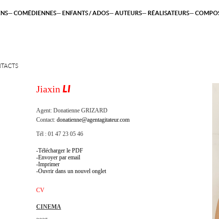
ENS
COMÉDIENNES
ENFANTS / ADOS
AUTEURS
RÉALISATEURS
COMPOS
TACTS
Jiaxin
LI
Agent:
Donatienne GRIZARD
Contact:
donatienne@agentagitateur.com
Tél : 01 47 23 05 46
Télécharger le PDF
Envoyer par email
Imprimer
Ouvrir dans un nouvel onglet
CV
CINEMA