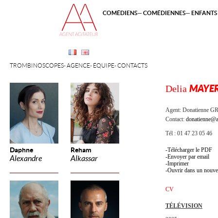
COMÉDIENS
COMÉDIENNES
ENFANTS 
TROMBINOSCOPES
AGENCE
ÉQUIPE
CONTACTS
Delia
MAYE
Agent:
Donatienne 
Contact:
donatienne@a
Tél : 01 47 23 05 46
Daphne
Reham
Télécharger le PDF
Envoyer par email
Alexandre
Alkassar
Imprimer
Ouvrir dans un nouve
CV
TÉLÉVISION