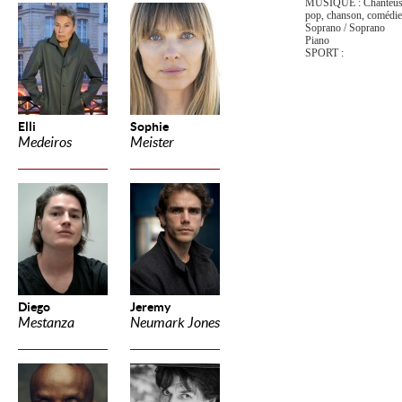
MUSIQUE : Chanteuse (
pop, chanson, comédie
Soprano / Soprano
Piano
SPORT :
Elli
Sophie
Medeiros
Meister
Diego
Jeremy
Mestanza
Neumark Jones