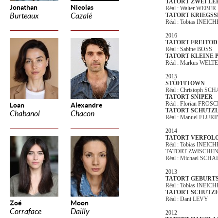
TATORT ZWEI LE
Jonathan
Nicolas
Réal : Walter WEBER
Burteaux
Cazalé
TATORT KRIEGSS
Réal : Tobias INEIC
2016
TATORT FREITOD
Réal : Sabine BOSS
TATORT KLEINE 
Réal : Markus WELT
2015
STÖFFITOWN
Réal : Christoph SC
TATORT SNIPER
Réal : Florian FR
Loan
Alexandre
TATORT SCHUTZ
Chabanol
Chacon
Réal : Manuel FLU
2014
TATORT VERFOL
Réal : Tobias INEIC
TATORT ZWISCHEN
Réal : Michael SCH
2013
TATORT GEBURT
Réal : Tobias INEIC
TATORT SCHUTZ
Réal : Dani LEVY
Zoé
Moon
Corraface
Dailly
2012