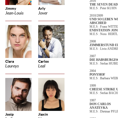
2016
THE SEVEN DEAD
Jimmy
Arly
M.E.S : Peter KUHN
Jean-Louis
Jover
2010/2009
UND SO LEBEN W
ABSCHIED
M.E.S : Franz WITT
ENDSTATION JO
M.E.S : Nora HERT
2008
ZIMMERSTUND E
M.E.S : Livio ANDR
2007
DIE HABSBURGI
Clara
Carlos
M.E.S : Stefan HUB
Laureys
Leal
2004
PONYHOF
M.E.S : Barbara WE
1999
CHEESE STRIKE U
M.E.S : Stefan BA
1997
DON CARLOS
ANATEVKA
M.E.S : Dietmar PF
Josip
Jiaxin