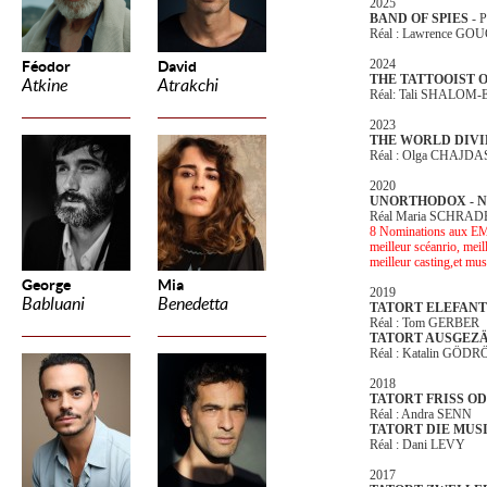
2025
BAND OF SPIES
- 
Réal : Lawrence GO
2024
Féodor
David
THE TATTOOIST 
Atkine
Atrakchi
Réal: Tali SHALOM-
2023
THE WORLD DIV
Réal : Olga CHAJDA
2020
UNORTHODOX - Net
Réal Maria SCHRAD
8 Nominations aux EMM
meilleur scéanrio, meil
meilleur casting,et mus
George
Mia
2019
Babluani
Benedetta
TATORT ELEFANT
Réal : Tom GERBER
TATORT AUSGEZ
Réal : Katalin GÖDR
2018
TATORT FRISS OD
Réal : Andra SENN
TATORT DIE MUS
Réal : Dani LEVY
2017