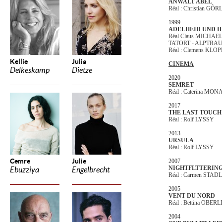
ANWALT ABEL
Réal : Christian GÕR
1999
ADELHEID UND 
Réal Claus MICHAE
TATORT - ALPTRA
Réal : Clemens KL
Kellie
Julia
CINEMA
Delkeskamp
Dietze
2020
SEMRET
Réal : Caterina MON
2017
THE LAST TOUCH
Réal : Rolf LYSSY
2013
URSULA
Réal : Rolf LYSSY
Cemre
Julie
2007
NIGHTFLTTERIN
Ebuzziya
Engelbrecht
Réal : Carmen STAD
2005
VENT DU NORD
Réal : Bettina OBERL
2004