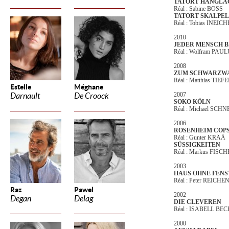
TATORT HANGLAG
Réal : Sabine BOSS
TATORT SKALPE
Réal : Tobias INEIC
2010
JEDER MENSCH B
Réal : Wolfram PAU
2008
ZUM SCHWARZW
Réal : Matthias TI
Estelle
Méghane
2007
Darnault
De Croock
SOKO KÖLN
Réal : Michael SCH
2006
ROSENHEIM COP
Réal : Gunter KRÄÄ
SÜSSIGKEITEN
Réal : Markus FISC
2003
HAUS OHNE FENS
Réal : Peter REICH
Raz
Pawel
2002
Degan
Delag
DIE CLEVEREN
Réal : ISABELL BE
2000