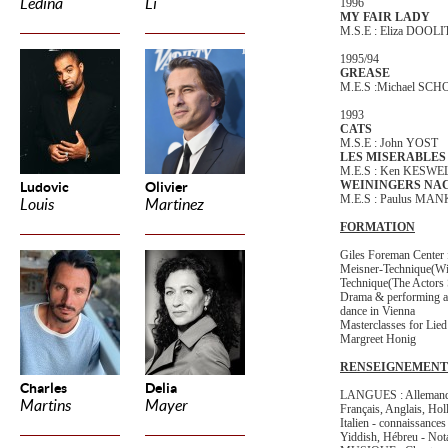
Ledina
Li
1996
MY FAIR LADY
M.S.E : Eliza DOOL
1995/94
GREASE
M.E.S :Michael SC
1993
CATS
M.S.E : John YOST
LES MISERABLES
M.E.S : Ken KESWE
WEININGERS NA
Ludovic
Olivier
M.E.S : Paulus MA
Louis
Martinez
FORMATION
Giles Foreman Center 
Meisner-Technique(Wil
Technique(The Actors
Drama & performing art
dance in Vienna
Masterclasses for Lied
Margreet Honig
RENSEIGNEMENT
Charles
Delia
LANGUES : Allemand, 
Martins
Mayer
Français, Anglais, Hol
Italien - connaissance
Yiddish, Hébreu - Not