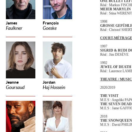
ONE BULLET LEF
Réal : Markus FISC
MEIER MARYLIN
Réal : Stina WEREN
1998
James
François
GROSSE GEFÜHL
Faulkner
Goeske
Réal : Christof SHE
COURT-MÉTRAG
1997
SIGRID & RUDI 
Réal : Jim DESÈVE
1992
JEWEL OF DEATH
Réal : Laurence LAM
THEATRE / MUSI
Jeanne
Jordan
Goursaud
Haj Hossein
2020/2019
THE VISIT
M.E.S : Angeliki P
THE SEVEN DEAD
M.E.S : Jame GAFF
2018
THE SNOWQUEEN
M.E.S : David PHILI