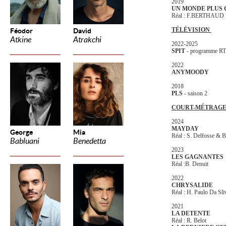
2019
UN MONDE PLUS
Réal : F.BERTHAUD
TÉLÉVISION
Féodor
David
Atkine
Atrakchi
2022-2025
SPIT
- programme R
2022
ANYMOODY
2018
PLS
- saison 2
COURT-MÉTRAG
2024
MAYDAY
George
Mia
Réal : S. Delfosse & 
Babluani
Benedetta
2023
LES GAGNANTES
Réal :B. Denuit
2022
CHRYSALIDE
Réal : H. Paulo Da Sli
2021
LA DETENTE
Réal : R. Belot