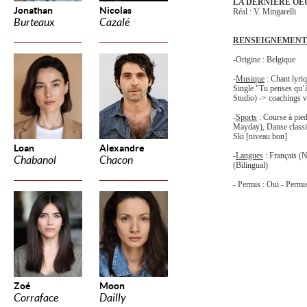
LA DERNIERE O
Jonathan
Nicolas
Réal : V. Mingarelli
Burteaux
Cazalé
RENSEIGNEMENT
-Origine : Belgique
-
Musique
: Chant lyri
Single "Tu penses qu’
Studio) -> coachings v
-
Sports
: Course à pie
Mayday), Danse classi
Ski [niveau bon]
Loan
Alexandre
-
Langues
: Français (N
Chabanol
Chacon
(Bilingual)
- Permis : Oui - Perm
Zoé
Moon
Corraface
Dailly