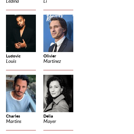
Ledina
Li
Ludovic
Olivier
Louis
Martinez
Charles
Delia
Martins
Mayer