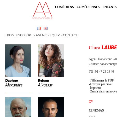
COMÉDIENS
COMÉDIENNES
ENFANTS 
TROMBINOSCOPES
AGENCE
ÉQUIPE
CONTACTS
Clara
LAURE
Agent:
Donatienne 
Contact:
donatienne@a
Tél : 01 47 23 05 46
Daphne
Reham
Télécharger le PDF
Envoyer par email
Alexandre
Alkassar
Imprimer
Ouvrir dans un nouve
CV
CINEMAS