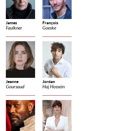
James
François
Faulkner
Goeske
Jeanne
Jordan
Goursaud
Haj Hossein