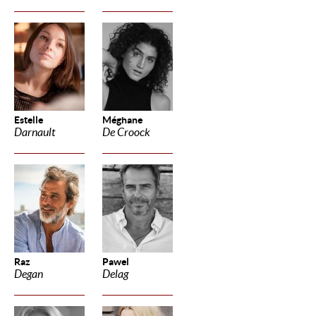
Estelle
Méghane
Darnault
De Croock
Raz
Pawel
Degan
Delag