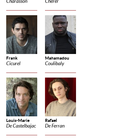
Charasson
Cherer
Frank
Mahamadou
Cicurel
Coulibaly
Louis-Marie
Rafael
De Castelbajac
De Ferran