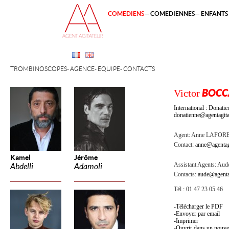
COMÉDIENS
COMÉDIENNES
ENFANTS 
TROMBINOSCOPES
AGENCE
ÉQUIPE
CONTACTS
Victor
BOCC
International : Dona
donatienne@agentagita
Agent:
Anne LAFOR
Contact:
anne@agentag
Kamel
Jérôme
Assistant Agents:
Aude
Abdelli
Adamoli
Contacts:
aude@agenta
Tél : 01 47 23 05 46
Télécharger le PDF
Envoyer par email
Imprimer
Ouvrir dans un nouve