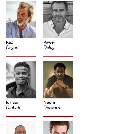
Raz
Pawel
Degan
Delag
Idrissa
Noom
Diabaté
Diawara