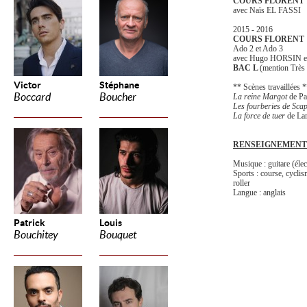
COURS FLORENT 
avec Naïs EL FASSI
2015 - 2016
COURS FLORENT
Ado 2 et Ado 3
avec Hugo HORSIN e
BAC L
(mention Très
Victor
Stéphane
** Scènes travaillées 
Boccard
Boucher
La reine Margot
de Pa
Les fourberies de Sca
La force de tuer
de Lar
RENSEIGNEMENT
Musique : guitare (élec
Sports : course, cyclism
roller
Langue : anglais
Patrick
Louis
Bouchitey
Bouquet