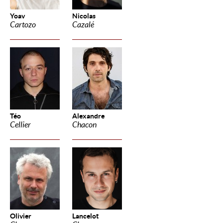
Yoav
Nicolas
Cartozo
Cazalé
Téo
Alexandre
Cellier
Chacon
Olivier
Lancelot