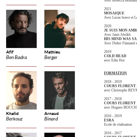
Avec Rebecca Benhamou
2021
MOSAIQUE
Avec Lucas bravo et L
2020
JE SUIS MON AMB
Avec Janis Abrikh
HIS MIND WAS SA
Avec Didier Flamand e
Afif
Mathieu
2019
COLD HEAD
Ben Badra
Berger
avec Edin Hot
FORMATION
2018 - 2019
COURS FLORENT 
avec Christophe R
2017 - 2018
COURS FLORENT 
avec Hugues BOUC
Khalid
Arnaud
2016 - 2019
Berkouz
Binard
ESRA
Ecole de réalisation
2016 - 2017