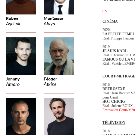
CV
Ruben
Montassar
CINÉMA
Agelink
Alaya
2020
LA PETITE FEME
Réal: Philippe Faucon
2019
JE SUIS KARL
Réal : Christian 
FAMOUS OU LA VI
Réal : Valérie LEME
COURT-MÉTRAG
Johnny
Féodor
Amaro
Atkine
2016
RETROSEXE
Réal : Jean Baptiste
pour Canal+
HOT CHICKS
Réal : Juliette ROUX
Festival du Court-Mét
TÉLÉVISION
2018