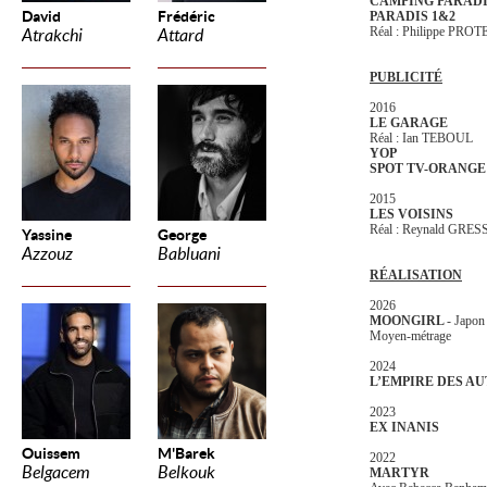
CAMPING PARADI
David
Frédéric
PARADIS 1&2
Réal : Philippe PRO
Atrakchi
Attard
PUBLICITÉ
2016
LE GARAGE
Réal : Ian TEBOUL
YOP
SPOT TV-ORANGE 
2015
LES VOISINS
Réal : Reynald GRES
Yassine
George
Azzouz
Babluani
RÉALISATION
2026
MOONGIRL
- Japo
Moyen-métrage
2024
L’EMPIRE DES A
2023
EX INANIS
Ouissem
M'Barek
2022
Belgacem
Belkouk
MARTYR