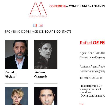
COMÉDIENS
COMÉDIENNES
ENFANTS 
TROMBINOSCOPES
AGENCE
ÉQUIPE
CONTACTS
Rafael
DE F
Agent:
Anne LAFOR
Contact:
anne@agentag
Assistant Agent:
Aude 
Contact:
aude@agentag
Kamel
Jérôme
Abdelli
Adamoli
Tél : 01 47 23 05 46
Télécharger le PDF
Envoyer par email
Imprimer
Ouvrir dans un nouve
CV