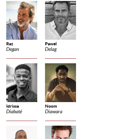
Raz
Pawel
Degan
Delag
Idrissa
Noom
Diabaté
Diawara