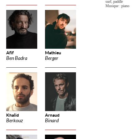
surf, paddle
Musique : piano
Afif
Mathieu
Ben Badra
Berger
Khalid
Arnaud
Berkouz
Binard