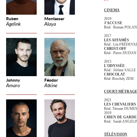
CINEMA
Ruben
Montassar
2019
J'ACCUSE
Agelink
Alaya
Réal : Roman POLA
2017
LES AFFAMÉS
Réal : Léa FRÉDEVA
CHRIST-OFF
Réal : Pierre DUDAN
2015
L'ODYSSÉE
Réal : Jérôme SALLE
CHOCOLAT
Réal :Roschdy ZEM
Johnny
Féodor
Amaro
Atkine
COURT-MÉTRAG
2021
LES CHEVALIERS
Réal: Titouan DUME
2019
CHIEN DE GARDE
Réal : Sarah ANGELI
TÉLÉVISION