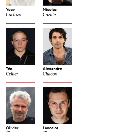
Yoav
Nicolas
Cartozo
Cazalé
Téo
Alexandre
Cellier
Chacon
Olivier
Lancelot