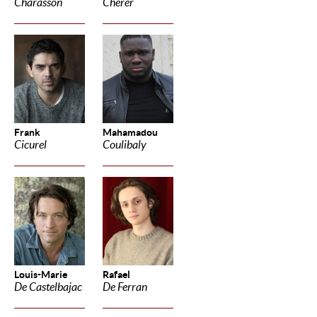
Charasson
Cherer
Frank
Mahamadou
Cicurel
Coulibaly
Louis-Marie
Rafael
De Castelbajac
De Ferran