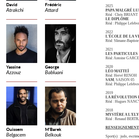
David
Frédéric
2025
Atrakchi
Attard
PAPA MALGRÉ LU
Réal : Chris BRIANT
LE DIPLÔME
Réal : Philippe Lefeb
2022
L'ÉCOLE DE LA V
Réal: Slimane-Bapti
2021
LES PARTICULES
Réal: Antoine GARC
Yassine
George
2020
LÉO MATTEÏ
Azzouz
Babluani
Réal: Hervé RENOH
SAM
, SAISON 05
Réal: Philippe Lefebvre
2019
LA RÉVOLUTION 
Réal : Hugues NANC
2018
MYSTÈRE A L'EL
Réal : Renaud BER
RENSEIGNEMENT
Ouissem
M'Barek
Belgacem
Belkouk
Sport(s) : judo, escrime