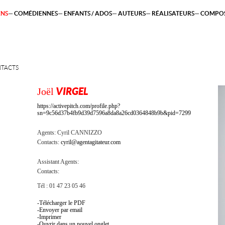
ENS
COMÉDIENNES
ENFANTS / ADOS
AUTEURS
RÉALISATEURS
COMPOS
TACTS
Joël
VIRGEL
https://activepitch.com/profile.php?
sn=9c56d37b4fb9d39d7596a8da8a26cd0364848b9b&pid=7299
Agents:
Cyril CANNIZZO
Contacts:
cyril@agentagitateur.com
Assistant Agents:
Contacts:
Tél : 01 47 23 05 46
Télécharger le PDF
Envoyer par email
Imprimer
Ouvrir dans un nouvel onglet