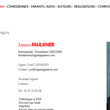
ENS
COMÉDIENNES
ENFANTS / ADOS
AUTEURS
RÉALISATEURS
COMPOS
TACTS
James
FAULKNER
International : Donatienne GRIZARD
donatienne@agentagitateur.com
Agent:
Cyril CANNIZZO
Contact:
cyril@agentagitateur.com
Assistant Agents:
Contacts:
Tél : 01 47 23 05 46
Télécharger le PDF
Envoyer par email
Imprimer
Ouvrir dans un nouvel onglet