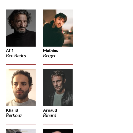
Afif
Mathieu
Ben Badra
Berger
Khalid
Arnaud
Berkouz
Binard