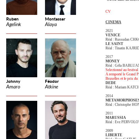
CV
Ruben
Montassar
CINEMA
Agelink
Alaya
2021
VENICE
Réal : Russudan CH
LE SAINT
Réal : Tinatin KAJRI
2017
MONEY
Réal : Géla BABLUA
Selectionné au festiva
A remporté le Grand Pri
Bruxelles et le prix du
Johnny
Féodor
DEDE
Amaro
Atkine
Réal : Mariam KAT
2014
METAMORPHOSE
Réal : Christophe H
2011
MARUSSIA
Réal : Evz PERVOLO
2009
LIBERTE