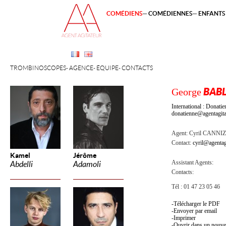
COMÉDIENS
COMÉDIENNES
ENFANTS 
TROMBINOSCOPES
AGENCE
ÉQUIPE
CONTACTS
George
BABL
International : Dona
donatienne@agentagita
Agent:
Cyril CANNI
Contact:
cyril@agentag
Kamel
Jérôme
Assistant Agents:
Abdelli
Adamoli
Contacts:
Tél : 01 47 23 05 46
Télécharger le PDF
Envoyer par email
Imprimer
Ouvrir dans un nouve