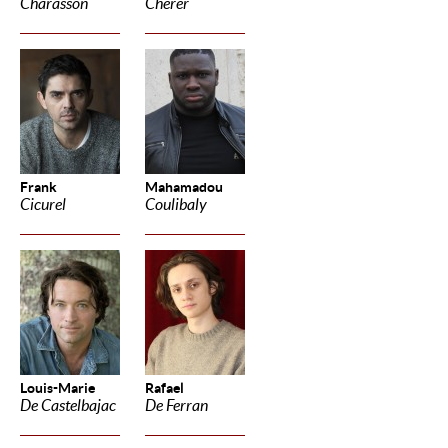
Charasson
Cherer
Frank
Mahamadou
Cicurel
Coulibaly
Louis-Marie
Rafael
De Castelbajac
De Ferran