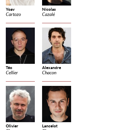
Yoav
Nicolas
Cartozo
Cazalé
Téo
Alexandre
Cellier
Chacon
Olivier
Lancelot