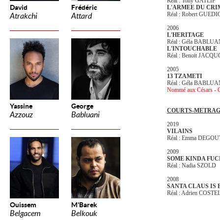
Réal : Tony GATLIF
David
Frédéric
L'ARMEE DU CR
Réal : Robert GUE
Atrakchi
Attard
2006
L'HERITAGE
Réal : Géla BABLU
L'INTOUCHABLE
Réal : Benoit JACQ
2005
13 TZAMETI
Réal : Géla BABLUA
Nommé aux Césars - Ca
Yassine
George
COURTS-METRAG
Azzouz
Babluani
2019
VILAINS
Réal : Emma DEGOUT
2009
SOME KINDA FU
Réal : Nadia SZOLD
2008
SANTA CLAUS IS
Réal : Adrien COST
Ouissem
M'Barek
Belgacem
Belkouk