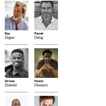
Raz
Pawel
Degan
Delag
Idrissa
Noom
Diabaté
Diawara