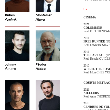
CV
Ruben
Montassar
CINEMA
Agelink
Alaya
2021
COLOMBINE
Real: D. OTHENIN
2011
FREE RUNNER
(U
Real: Lawrence SIL
2011
THE LAST ACT
(U
Real: Ronald QUIGL
Johnny
Féodor
2010
Amaro
Atkine
WHERE THE ROAD
Real: Mun CHEE Y
COURTS-METRA
2021
AILLEURS
Real: Anne THOREN
2014
CENDRES DE VO