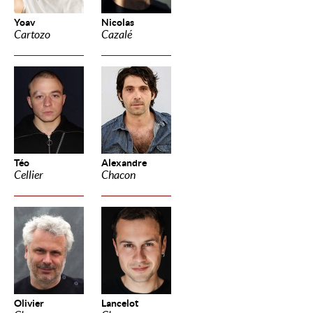
Yoav
Nicolas
Cartozo
Cazalé
Téo
Alexandre
Cellier
Chacon
Olivier
Lancelot