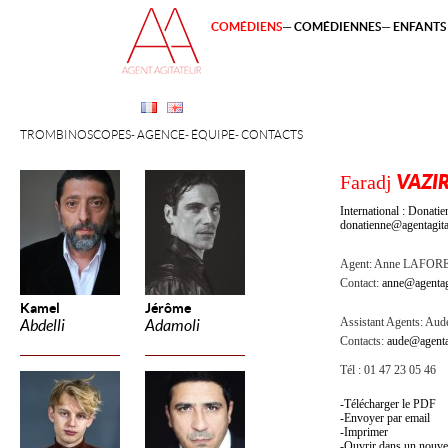
COMÉDIENS
COMÉDIENNES
ENFANTS 
TROMBINOSCOPES
AGENCE
ÉQUIPE
CONTACTS
Faradj
VAZIR
International : Dona
donatienne@agentagita
Agent:
Anne LAFOR
Contact:
anne@agentag
Kamel
Jérôme
Assistant Agents:
Aude
Abdelli
Adamoli
Contacts:
aude@agenta
Tél : 01 47 23 05 46
Télécharger le PDF
Envoyer par email
Imprimer
Ouvrir dans un nouve