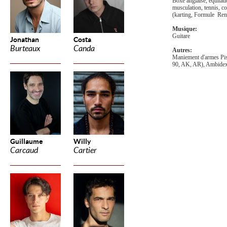
Boxe anglaise, équitat
musculation, tennis, co
(karting, Formule Ren
Musique:
Guitare
Jonathan
Costa
Burteaux
Canda
Autres:
Maniement d'armes Pis
90, AK, AR), Ambidex
Guillaume
Willy
Carcaud
Cartier