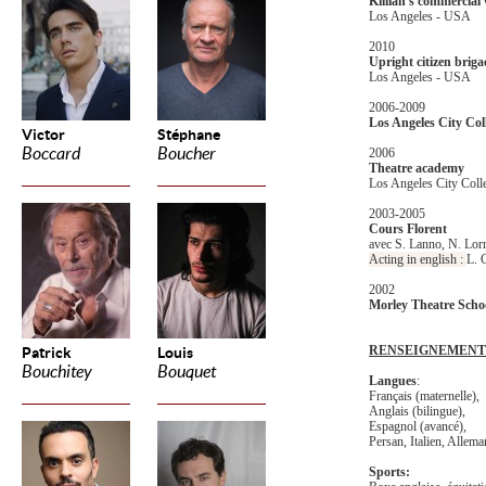
Killian's commercia
Los Angeles - USA
2010
Upright citizen brig
Los Angeles - USA
2006-2009
Los Angeles City Col
Victor
Stéphane
Boccard
Boucher
2006
Theatre academy
Los Angeles City Coll
2003-2005
Cours Florent
avec S. Lanno, N. Lor
Acting in english :
L. 
2002
Morley Theatre Scho
RENSEIGNEMENT
Patrick
Louis
Bouchitey
Bouquet
Langues
:
Français (maternelle),
Anglais (bilingue),
Espagnol (avancé),
Persan, Italien, Allem
Sports: