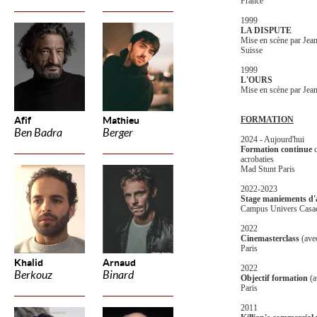
France
1999
LA DISPUTE
Mise en scène par Jea
Suisse
1999
L'OURS
Mise en scène par Jea
Afif
Mathieu
FORMATION
Ben Badra
Berger
2024 - Aujourd'hui
Formation continue
acrobaties
Mad Stunt Paris
2022-2023
Stage maniements d'
Campus Univers Casa
2022
Cinemasterclass
(avec
Paris
Khalid
Arnaud
2022
Berkouz
Binard
Objectif formation
(a
Paris
2011