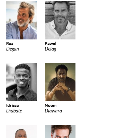
Raz
Pawel
Degan
Delag
Idrissa
Noom
Diabaté
Diawara