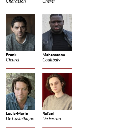
Charasson
Cherer
Frank
Mahamadou
Cicurel
Coulibaly
Louis-Marie
Rafael
De Castelbajac
De Ferran