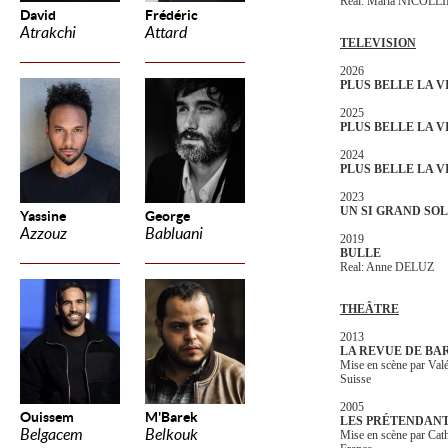
Real: Maria NICOLL
David
Frédéric
Atrakchi
Attard
TELEVISION
2026
PLUS BELLE LA V
2025
PLUS BELLE LA V
2024
PLUS BELLE LA V
2023
UN SI GRAND SOL
Yassine
George
Azzouz
Babluani
2019
BULLE
Real: Anne DELUZ
THEÂTRE
2013
LA REVUE DE BA
Mise en scène par Va
Suisse
2005
Ouissem
M'Barek
LES PRÉTENDAN
Belgacem
Belkouk
Mise en scène par Ca