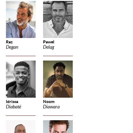
Raz
Pawel
Degan
Delag
Idrissa
Noom
Diabaté
Diawara