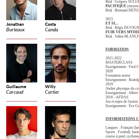
Réal : Grégory SULL
PACIFIQUE
(moyen-
Réal : Bertrand DE
2015
ET SI...
Jonathan
Costa
Réal : Régis DUVI
Burteaux
Canda
FUIR VERS MYDI
Réal : Julien BLANC
FORMATION
2021-2022
MASTERCLASS
Enseignement : Fred C
2020
Formation acteur
Enseignement : Rodol
2019
Guillaume
Willy
Atelier physique du c
Carcaud
Cartier
Enseignement : Albert
2016 - AFDAS
Jeu et enjeu de l'acteu
Enseignement : Ève Gu
INFORMATIONS 
Langues : Français (la
Sports : Football, bas
course à pied, cyclisme