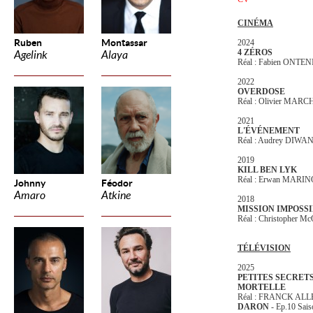
CINÉMA
Ruben
Montassar
2024
4 ZÉROS
Agelink
Alaya
Réal : Fabien ONTE
2022
OVERDOSE
Réal : Olivier MAR
2021
L'ÉVÉNEMENT
Réal : Audrey DIWA
2019
KILL BEN LYK
Réal : Erwan MAR
Johnny
Féodor
Amaro
Atkine
2018
MISSION IMPOSSI
Réal : Christopher 
TÉLÉVISION
2025
PETITES SECRETS
MORTELLE
Réal : FRANCK AL
DARON
- Ep.10 Sais