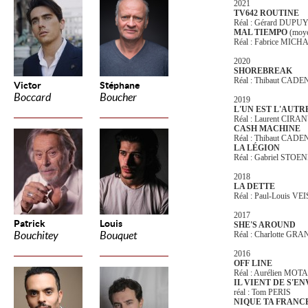
2021
TV642 ROUTINE
Réal : Gérard DUPU
MAL TIEMPO
(moye
Réal : Fabrice MI
2020
SHOREBREAK
Réal : Thibaut CA
Victor
Stéphane
Boccard
Boucher
2019
L'UN EST L'AUTR
Réal : Laurent CIRA
CASH MACHINE
Réal : Thibaut CAD
LA LÉGION
Réal : Gabriel STO
2018
LA DETTE
Réal : Paul-Louis VE
2017
Patrick
Louis
SHE'S AROUND
Bouchitey
Bouquet
Réal : Charlotte 
2016
OFF LINE
Réal : Aurélien MOT
IL VIENT DE S'E
réal : Tom PERIS
NIQUE TA FRANC