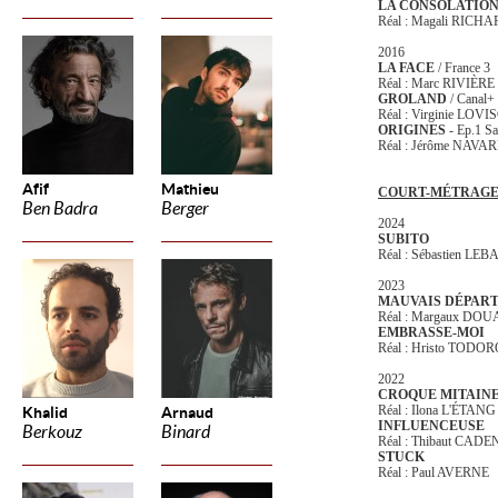
LA CONSOLATIO
Réal : Magali RIC
2016
LA FACE
/ France 3
Réal : Marc RIVIÈRE
GROLAND
/ Canal+
Réal : Virginie LOV
ORIGINES
- Ep.1 Sa
Réal : Jérôme NAVA
Afif
Mathieu
COURT-MÉTRAG
Ben Badra
Berger
2024
SUBITO
Réal : Sébastien LE
2023
MAUVAIS DÉPAR
Réal : Margaux DOU
EMBRASSE-MOI
Réal : Hristo TODO
2022
CROQUE MITAIN
Réal : Ilona L'ÉTANG
Khalid
Arnaud
INFLUENCEUSE
Berkouz
Binard
Réal : Thibaut CA
STUCK
Réal : Paul AVERNE