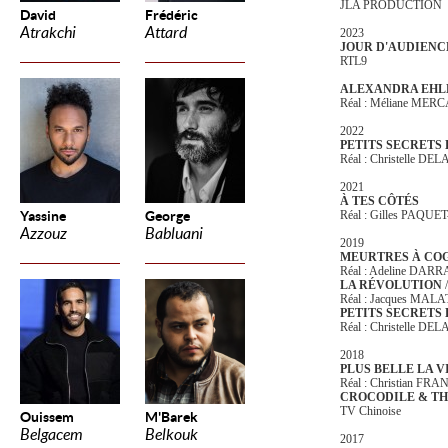
JLA PRODUCTION
David
Frédéric
Atrakchi
Attard
2023
JOUR D'AUDIENC
RTL9
ALEXANDRA EHLE - 
Réal : Méliane MER
2022
PETITS SECRETS 
Réal : Christelle D
2021
À TES CÔTÉS
Yassine
George
Réal : Gilles PAQU
Azzouz
Babluani
2019
MEURTRES À CO
Réal : Adeline DAR
LA RÉVOLUTION
/
Réal : Jacques MAL
PETITS SECRETS
Réal : Christelle D
2018
PLUS BELLE LA V
Réal : Christian FR
CROCODILE & TH
TV Chinoise
Ouissem
M'Barek
Belgacem
Belkouk
2017