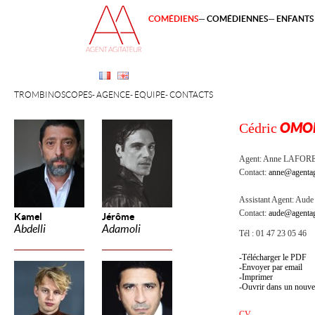
COMÉDIENS
COMÉDIENNES
ENFANTS 
TROMBINOSCOPES
AGENCE
ÉQUIPE
CONTACTS
Cédric
OMO
Agent:
Anne LAFOR
Contact:
anne@agentag
Assistant Agent:
Aude 
Contact:
aude@agentag
Kamel
Jérôme
Abdelli
Adamoli
Tél : 01 47 23 05 46
Télécharger le PDF
Envoyer par email
Imprimer
Ouvrir dans un nouve
CV