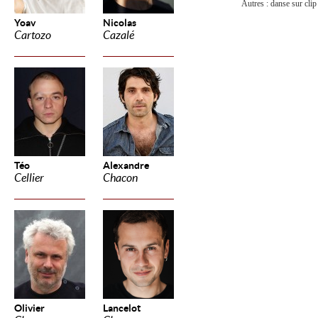
Autres : danse sur clip
Yoav
Nicolas
Cartozo
Cazalé
Téo
Alexandre
Cellier
Chacon
Olivier
Lancelot