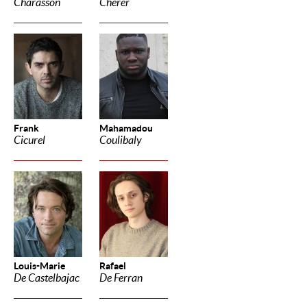
Charasson
Cherer
Frank
Mahamadou
Cicurel
Coulibaly
Louis-Marie
Rafael
De Castelbajac
De Ferran