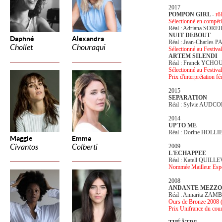
2017
POMPON GIRL
-
rô
Sélectionné en compétit
Réal : Adriana SOREI
NUIT DEBOUT
Daphné
Alexandra
Réal : Jean-Charles
Chollet
Chouraqui
Sélectionné au Festiv
ARTEM SILENDI
Réal : Franck YCHO
Sélectionné au Festiv
Prix d'interprétation f
2015
SEPARATION
Réal : Sylvie AUDC
2014
UP TO ME
Réal : Dorine HOLLI
Maggie
Emma
Civantos
Colberti
2009
L'ECHAPPEE
Réal : Katell QUILL
Nommée Mailleur Espoi
2008
ANDANTE MEZZO
Réal : Annarita ZA
Ours de Bronze 2008 
Prix Unifrance du cou