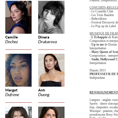
Pianiste, compositrice
CONCERTS REGUL
- Le Comédie Club
- Les Trois Baudets
- Bellevilloise
- Festival Découvrir d
- Le Pop up du Label
MUSIQUE DE FILM
Camille
Dinara
-
L'Echappée
de Kate
Composition et interpr
Dochez
Drukarova
-
Up to me
de Dorine 
Interprétation
-
Mary Queen of Sco
Composition - interpré
-
Smile, Hollywood
Interprétation
Depuis 2013
PROFESSEUR DE 
Indépendant
Margot
Anh
RENSEIGNEMENT
Dufrene
Duong
Langues : anglais cour
Sports : danse classiq
hop, claquettes, escala
Musique : pianiste, ch
pseudonyme Rosy Sto