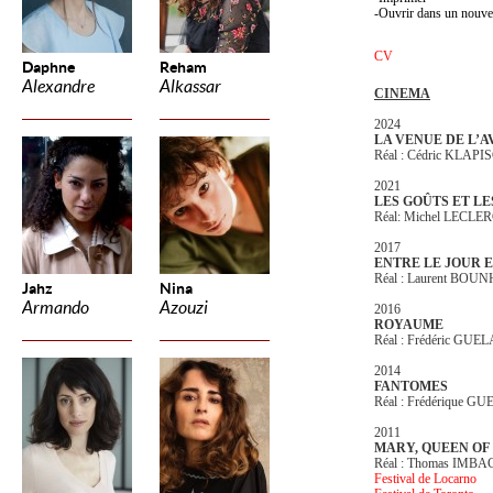
Ouvrir dans un nouve
CV
Daphne
Reham
Alexandre
Alkassar
CINEMA
2024
LA VENUE DE L’A
Réal : Cédric KLAP
2021
LES GOÛTS ET L
Réal: Michel LECLE
2017
ENTRE LE JOUR E
Réal : Laurent BOU
Jahz
Nina
Armando
Azouzi
2016
ROYAUME
Réal : Frédéric GUE
2014
FANTOMES
Réal : Frédérique G
2011
MARY, QUEEN OF
Réal : Thomas IMBA
Festival de Locarno