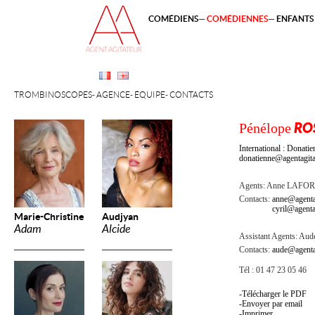
COMÉDIENS
COMÉDIENNES
ENFANTS 
TROMBINOSCOPES
AGENCE
ÉQUIPE
CONTACTS
Pénélope
RO
International : Dona
donatienne@agentagita
Agents:
Anne LAFO
Contacts:
anne@agenta
cyril@agenta
Marie-Christine
Audjyan
Adam
Alcide
Assistant Agents:
Aude
Contacts:
aude@agenta
Tél : 01 47 23 05 46
Télécharger le PDF
Envoyer par email
Imprimer