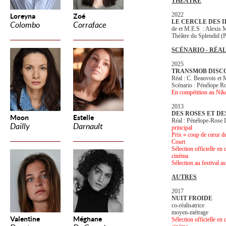
THÉÂTRE
2022
Loreyna
Zoé
LE CERCLE DES 
Colombo
Corraface
de et M.E.S : Alex
Théâtre du Splendid (
SCÉNARIO - RÉA
2025
TRANSMOB DISC
Réal : C. Beauvois et 
Scénario : Pénélope R
En compétition au Nik
2013
DES ROSES ET DE
Moon
Estelle
Réal : Pénélope-Ro
Dailly
Darnault
principal
Prix « coup de cœur du 
Court
Sélection officielle en
cinéma
Sélection au festival a
AUTRES
2017
NUIT FROIDE
co-réalisatrice
moyen-métrage
Valentine
Méghane
Sélection officielle en