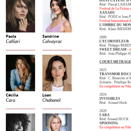
DANS LA PEAU D
Réal : Pascal LAHA
Festival de La Fiction
XANADU
Réal : PODZ et Jean
Festival Internationa
L’OMBRE DU MO
Réal : Klaus BIED
Paola
Sandrine
2009
Calliari
Calvayrac
L’ECORNIFLEUR
Réal : Philippe BER
SWEET DREAM -
r
Réal : Jean-Philippe
COURT-METRAG
2025
TRANSMOB DISC
Réal : C. Beauvois et 
Scénario : Pénélope R
En compétition au Nik
2024
Cécilia
Loan
INVISIBLES
Cara
Chabanol
Réal : Arnaud Huck
2020
LARA
Réal: Arnaud HUCK
SPOONING
En compétition au Nik