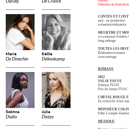
cinéma
Daruty
De Croock
Sélection au festival-
CONTES ET CONT
mn) - en production
scénariste/réalisatrice
MEURTHE ET MOS
co-scénariste Frédér
long-métrage
TOUTES LES HIS
Réalisation/scénario
Marie
Kellie
court-métrage
De Dinechin
Delkeskamp
ROMANS
2022
VALSE FAUVE
Editions PLON
Prix du roman FNAC
CHEVAL ROUGE E
En recherche d'une mai
MONSIEUR COLIN 
Sokhna
Julia
Edité à compte d'auteu
Diallo
Dietze
MUSIQUE