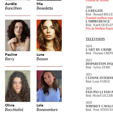
Festival de Toronto
Aurélie
Mia
2008
Bancilhon
Benedetta
LA REGATE
Réal : Bernard BEL
Nommée meilleur espoi
L'IMPRUDENCE
Réal : Katell QUILL
Prix de Meilleur Espoi
TELEVISION
2024
L’ART DU CRIME
Réal : Floriane CRÉP
Pauline
Luna
Berry
Besson
2023
DISPARITION INQ
Réal : Sylvie AYME
2021
CUISINE INTERN
Réal: Louis FARGE
2020
FAIS PAS ÇI FAIS
Réal: Michel LECLE
2019
Olivia
Lola
WHISKEY CAVAL
Bocchialini
Bonaventure
Réal : Peter ATENCIO