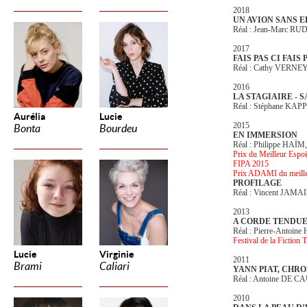
2018
UN AVION SANS 
Réal : Jean-Marc R
2017
FAIS PAS CI FAIS 
Réal : Cathy VERNE
2016
LA STAGIAIRE - S
Réal : Stéphane KAP
Aurélia
Lucie
2015
Bonta
Bourdeu
EN IMMERSION
Réal : Philippe HAÏM
Prix du Meilleur Espo
FIPA 2015
Prix ADAMI du meille
PROFILAGE
Réal : Vincent JAMA
2013
A CORDE TENDU
Réal : Pierre-Antoine 
Festival de la Fiction 
Lucie
Virginie
2011
Brami
Caliari
YANN PIAT, CHRO
Réal : Antoine DE 
2010