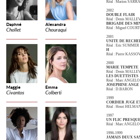
Réal : Marion SARR
2002
DOUBLE FLAIR
Réal : Denis MALLE
BRIGADE DES MI
Daphné
Alexandra
Réal : Miguel COUR
Chollet
Chouraqui
2001
UNITE DE RECH
Réal : Eric SUMMER
H
Réal : Pierre KASSO
2000
MARIE TEMPETE
Réal : Denis MALLE
LES DUETTISTES
Réal : Marc ANGELO
JOSEPHINE ANGE
Maggie
Emma
Réal : D.BARON
Civantos
Colberti
1999
CORDIER JUGE ET
Réal : Henri HELMA
1997
UN FLIC PRESQU
Réal : Marc ANGELO
1996-1999
JAMAIS DEUX SA