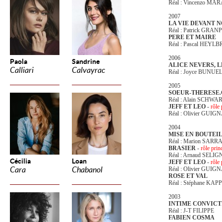
Réal : Vincenzo MA
2007
LA VIE DEVANT 
Réal : Patrick GRA
PERE ET MAIRE
Réal : Pascal HEYL
2006
Paola
Sandrine
ALICE NEVERS, L
Calliari
Calvayrac
Réal : Joyce BUNUE
2005
SOEUR-THERESE
Réal : Alain SCHWA
JEFF ET LEO
-
rôle 
Réal : Olivier GUI
2004
MISE EN BOUTEI
Réal : Marion SARR
BRASIER
-
rôle prin
Réal : Arnaud SELI
Cécilia
Loan
JEFF ET LEO
-
rôle 
Cara
Chabanol
Réal : Olivier GUI
ROSE ET VAL
Réal : Stéphane KAP
2003
INTIME CONVICT
Réal : J-T FILIPPE
FABIEN COSMA