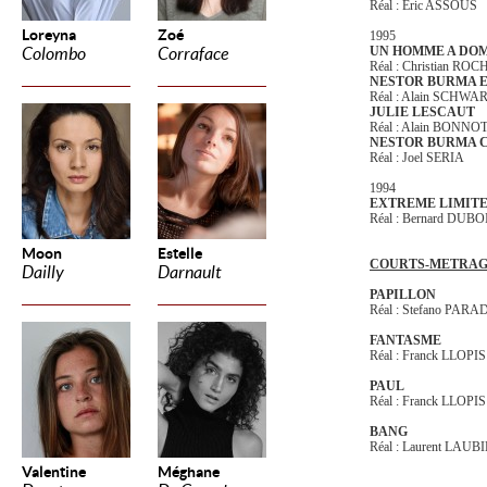
Réal : Eric ASSOUS
Loreyna
Zoé
1995
UN HOMME A DOM
Colombo
Corraface
Réal : Christian ROC
NESTOR BURMA E
Réal : Alain SCHWA
JULIE LESCAUT
Réal : Alain BONNO
NESTOR BURMA C
Réal : Joel SERIA
1994
EXTREME LIMIT
Réal : Bernard DUBO
Moon
Estelle
COURTS-METRAG
Dailly
Darnault
PAPILLON
Réal : Stefano PARA
FANTASME
Réal : Franck LLOPIS
PAUL
Réal : Franck LLOPIS
BANG
Réal : Laurent LAUB
Valentine
Méghane