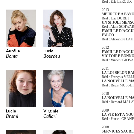
Réal : Eric LEROUX
2013
MEURTRE A BAY
Réal : Eric DURET
UN SI JOLI MEN
Réal : Alain SCHWA
FAMILLE D'ACCUE
FALCO
Réal : Alexandre L
2012
Aurélia
Lucie
FAMILLE D'ACCUE
Bonta
Bourdeu
VICTOIRE BONN
Réal : Vincent GIOV
2011
LA LOI SELON BA
Réal : François VELL
LA NOUVELLE MA
Réal : Régis MUSSET
2010
LA NOUVELLE MA
Réal : Bernard MAL
2009
Lucie
Virginie
LA VIE EST A NOU
Brami
Caliari
Réal : Patrick GRA
2008
SERVICES SACRE