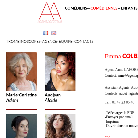
COMÉDIENS
COMÉDIENNES
ENFANTS 
TROMBINOSCOPES
AGENCE
ÉQUIPE
CONTACTS
Emma
COLB
Agent:
Anne LAFOR
Contact:
anne@agentag
Assistant Agents:
Aude
Contacts:
aude@agenta
Marie-Christine
Audjyan
Adam
Alcide
Tél : 01 47 23 05 46
Télécharger le PDF
Envoyer par email
Imprimer
Ouvrir dans un nouve
CV