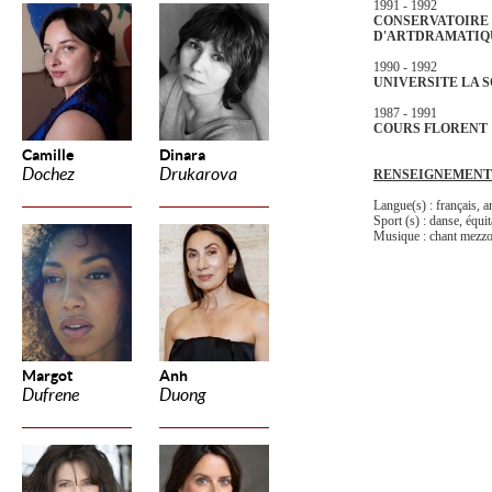
1991 - 1992
CONSERVATOIRE
D'ART
DRAMATIQU
1990 - 1992
UNIVERSITE LA 
1987 - 1991
COURS FLORENT
Camille
Dinara
Dochez
Drukarova
RENSEIGNEMENT
Langue(s) : français, an
Sport (s) : danse, équi
Musique : chant mezz
Margot
Anh
Dufrene
Duong