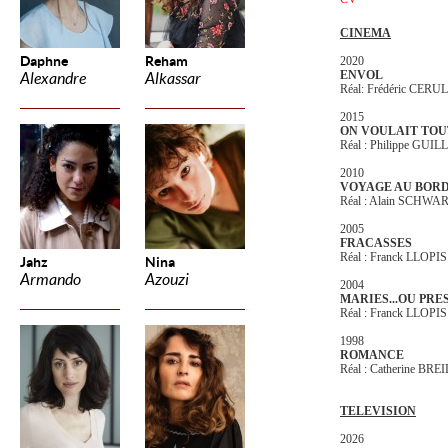
CINEMA
Daphne
Reham
2020
ENVOL
Alexandre
Alkassar
Réal: Frédéric CERU
2015
ON VOULAIT TOU
Réal : Philippe GUI
2010
VOYAGE AU BORD
Réal : Alain SCHWA
2005
FRACASSES
Réal : Franck LLOPIS
Jahz
Nina
Armando
Azouzi
2004
MARIES...OU PRE
Réal : Franck LLOPIS
1998
ROMANCE
Réal : Catherine BRE
TELEVISION
2026