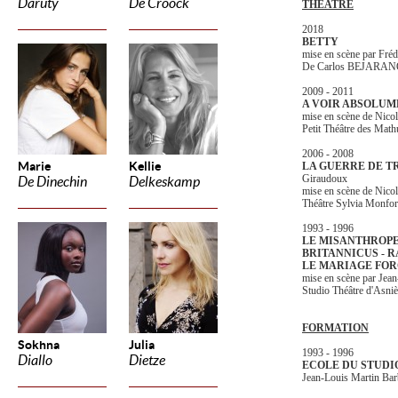
Daruty
De Croock
THEATRE
2018
BETTY
mise en scène par Fr
De Carlos BEJARA
2009 - 2011
A VOIR ABSOLUM
mise en scène de Ni
Petit Théâtre des Mathu
2006 - 2008
Marie
Kellie
LA GUERRE DE TR
Giraudoux
De Dinechin
Delkeskamp
mise en scène de Ni
Théâtre Sylvia Monfor
1993 - 1996
LE MISANTHROPE
BRITANNICUS - 
LE MARIAGE FOR
mise en scène par 
Studio Théâtre d'Asniè
FORMATION
Sokhna
Julia
1993 - 1996
Diallo
Dietze
ECOLE DU STUDI
Jean-Louis Martin Bar