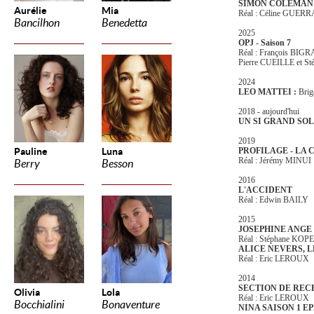
SIMON COLEMAN
Aurélie
Mia
Réal : Céline GUER
Bancilhon
Benedetta
2025
OPJ - Saison 7
Réal : François BIG
Pierre CUEILLE et S
2024
LEO MATTEI :
Brig
2018 - aujourd'hui
UN SI GRAND SOL
2019
Pauline
Luna
PROFILAGE - LA 
Réal : Jérémy MINUI
Berry
Besson
2016
L'ACCIDENT
Réal : Edwin BAILY
2015
JOSEPHINE ANGE
Réal : Stéphane KO
ALICE NEVERS, L
Réal : Eric LEROUX
2014
SECTION DE RE
Olivia
Lola
Réal : Eric LEROUX
Bocchialini
Bonaventure
NINA SAISON 1 EP