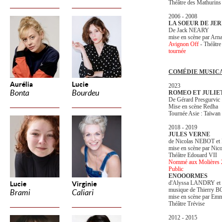
Théâtre des Mathurins
2006 - 2008
LA SOEUR DE JE
De Jack NEARY
mise en scène par A
Avignon Off
- Théâtre
tournée
COMÉDIE MUSIC
Aurélia
Lucie
2023
Bonta
Bourdeu
ROMEO ET JULIE
De Gérard Presgurvic
Mise en scène Redha
Tournée Asie : Taïwan 
2018 - 2019
JULES VERNE
de Nicolas NEBOT e
mise en scène par Ni
Théâtre Edouard VII
Nommé aux Molières 20
Public
ENOOORMES
d'Alyssa LANDRY 
Lucie
Virginie
musique de Thierr
Brami
Caliari
mise en scène par
Théâtre Trévise
2012 - 2015