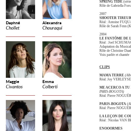
SPRING TIDE
(série
Rôle de Gabriella Fors
2007
SHOOTER TIREUR
Réal : Antoine FUQU
Daphné
Alexandra
Rôle de Sarah Fenn (K
Chollet
Chouraqui
2004
LE FANTÔME DE 
Réal : Joel SCHUM
Adaptation du Musica
Rôle de Christine Da
Voix parlée et chantée
CLIPS
MAMA TERRE
(Al
Réal: Joy VERLEYS
Maggie
Emma
Civantos
Colberti
ME ACERCO A TU
PARIS-BOGOTA)
Réal: Pierre NOGUÉ
PARIS-BOGOTA
(
A
Réal: Pierre NOGUÉ
LA LEÇON DE CO
Réal : Nicolas VAN
ENOOORMES