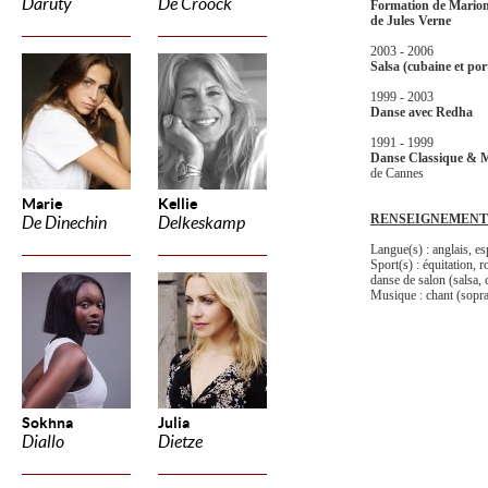
Daruty
De Croock
Formation de Marionn
de Jules Verne
2003 - 2006
Salsa (cubaine et po
1999 - 2003
Danse avec Redha
1991 - 1999
Danse Classique & 
de Cannes
Marie
Kellie
RENSEIGNEMENT
De Dinechin
Delkeskamp
Langue(s) : anglais, e
Sport(s) : équitation, 
danse de salon (salsa,
Musique : chant (sopr
Sokhna
Julia
Diallo
Dietze