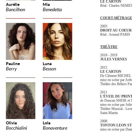
LE CARTON
Aurélie
Mia
Réal : Charles NEME
Bancilhon
Benedetta
COURT-MÉTRAG
2003
DROIT AU COEUR
Réal : Arnaud PARIS
THÉÂTRE
2018 - 2019
JULES VERNES
Pauline
Luna
2015
Berry
Besson
LE CARTON
De Clément MICHEL
mise en scène par 
Théâtre des Béliers Par
2011
L'ÉVEIL DU PRIN
de Duncan SHEIK et 
mise en scène par Ju
Théâtre Musical - Lect
Saint-Martin
2008
Olivia
Lola
TONTON LEON S
Bocchialini
Bonaventure
mise en scène par Da