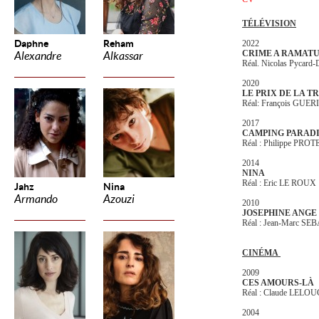
TÉLÉVISION
Daphne
Reham
2022
CRIME A RAMAT
Alexandre
Alkassar
Réal. Nicolas Pycard-
2020
LE PRIX DE LA T
Réal: François GUER
2017
CAMPING PARAD
Réal : Philippe PRO
2014
NINA
Réal : Eric LE ROUX
Jahz
Nina
Armando
Azouzi
2010
JOSEPHINE ANGE
Réal : Jean-Marc SE
CINÉMA
2009
CES AMOURS-LÀ
Réal : Claude LELO
2004