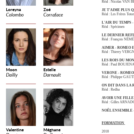
Réal : Nicolas VAN
Loreyna
Zoé
JE T'AIME PLUS 
Réal : Les Frères Totor
Colombo
Corraface
L'AIR DU TEMPS
-
Réal : Spécimen
LE DERNIER REF
Réal : François NÉM
AIMER - ROMEO E
Réal : Thierry VERG
LES ROIS DU MON
Réal : Paul BOUJEN
Moon
Estelle
VERONE - ROMEO
Dailly
Darnault
Réal : Philippe GAU
ON DIT DANS LA 
Réal : Redha
AVOIR UNE FILLE
Réal : Gilles ARNAD
NOÊL ENSEMBLE
FORMATION
Valentine
Méghane
2018