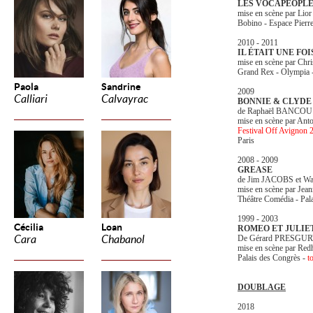
LES VOCAPEOPL
mise en scène par Li
Bobino - Espace Pierr
2010 - 2011
IL ÉTAIT UNE FOI
mise en scène par C
Grand Rex - Olympia 
Paola
Sandrine
2009
Calliari
Calvayrac
BONNIE & CLYDE
de Raphaël BANCOU
mise en scène par A
Festival Off Avignon 
Paris
2008 - 2009
GREASE
de Jim JACOBS et W
mise en scène par J
Théâtre Comédia - Pal
1999 - 2003
Cécilia
Loan
ROMEO ET JULIE
Cara
Chabanol
De Gérard PRESGU
mise en scène par Red
Palais des Congrès -
t
DOUBLAGE
2018