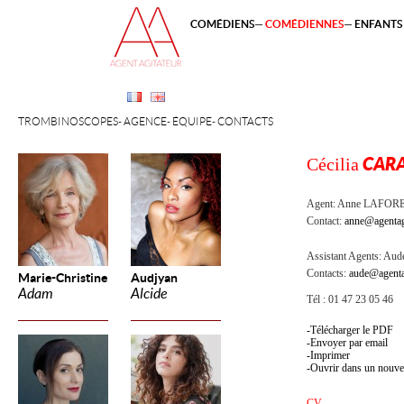
COMÉDIENS
COMÉDIENNES
ENFANTS 
TROMBINOSCOPES
AGENCE
ÉQUIPE
CONTACTS
Cécilia
CAR
Agent:
Anne LAFOR
Contact:
anne@agentag
Assistant Agents:
Aude
Contacts:
aude@agenta
Marie-Christine
Audjyan
Adam
Alcide
Tél : 01 47 23 05 46
Télécharger le PDF
Envoyer par email
Imprimer
Ouvrir dans un nouve
CV