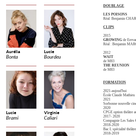
DOUBLAGE
LES POISONS
Réal: Benjamin CHA
CLIPS
2015
GROWING
de Erev
Réal : Benjamin M
Aurélia
Lucie
2012
Bonta
Bourdeu
WAIT
de M83
THE REUNION
de M83
FORMATION
2021-aujoud'hui
École Claude Mathieu
2021
Sorbonne nouvelle cin
2020
CPGE option théâtre a
Lucie
Virginie
2017- 2020
Brami
Caliari
Compagnie Les Sales 
2018-2020
Bac L spécialité théât
2018-2019