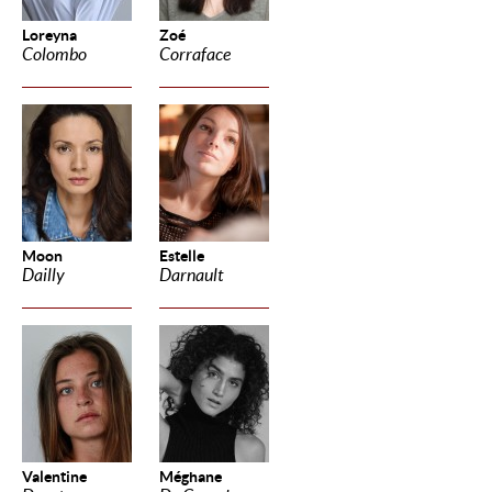
Loreyna
Zoé
Colombo
Corraface
Moon
Estelle
Dailly
Darnault
Valentine
Méghane