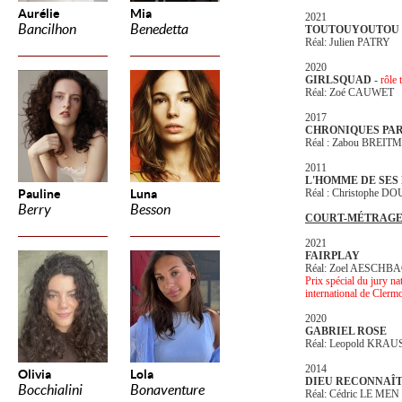
Aurélie
Mia
2021
Bancilhon
Benedetta
TOUTOUYOUTOU
Réal: Julien PATRY
2020
GIRLSQUAD
-
rôle t
Réal: Zoé CAUWET
2017
CHRONIQUES PAR
Réal : Zabou BREIT
2011
L'HOMME DE SES
Pauline
Luna
Réal : Christophe 
Berry
Besson
COURT-MÉTRAGE
2021
FAIRPLAY
Réal: Zoel AESCHB
Prix spécial du jury na
international de Clerm
2020
GABRIEL ROSE
Réal: Leopold KRAU
2014
Olivia
Lola
DIEU RECONNAÎT
Bocchialini
Bonaventure
Réal: Cédric LE MEN