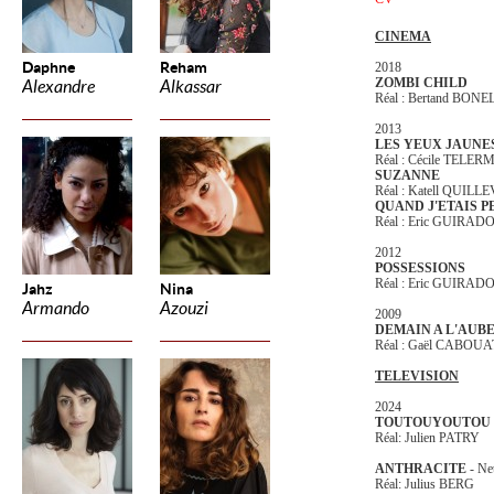
CINEMA
Daphne
Reham
2018
ZOMBI CHILD
Alexandre
Alkassar
Réal : Bertand BON
2013
LES YEUX JAUNE
Réal : Cécile TELE
SUZANNE
Réal : Katell QUILL
QUAND J'ETAIS P
Réal : Eric GUIRAD
2012
POSSESSIONS
Réal : Eric GUIRADO, 
Jahz
Nina
Armando
Azouzi
2009
DEMAIN A L'AUB
Réal : Gaël CABOUAT, 
TELEVISION
2024
TOUTOUYOUTOU 
Réal: Julien PATRY
ANTHRACITE
- Net
Réal: Julius BERG