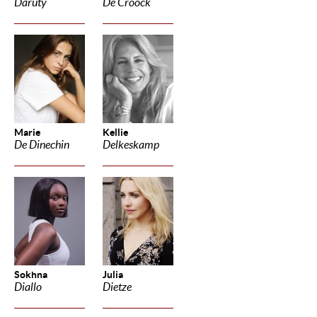
Daruty
De Croock
Marie
Kellie
De Dinechin
Delkeskamp
Sokhna
Julia
Diallo
Dietze