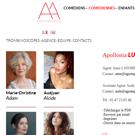
COMÉDIENS
COMÉDIENNES
ENFANTS 
TROMBINOSCOPES
AGENCE
ÉQUIPE
CONTACTS
Apollonia
LU
Agent:
Anne LAFOR
Contact:
anne@agentag
Assistant Agent:
Aude 
Contact:
aude@agentag
Marie-Christine
Audjyan
Adam
Alcide
Tél : 01 47 23 05 46
Télécharger le PDF
Envoyer par email
Imprimer
Ouvrir dans un nouve
CV