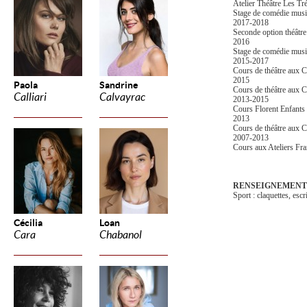
Atelier Théâtre Les Tré
Stage de comédie musi
2017-2018
Seconde option théâtre
2016
Stage de comédie musi
2015-2017
Cours de théâtre aux 
2015
Paola
Sandrine
Cours de théâtre aux C
Calliari
Calvayrac
2013-2015
Cours Florent Enfants
2013
Cours de théâtre aux C
2007-2013
Cours aux Ateliers Fr
RENSEIGNEMENT
Sport : claquettes, esc
Cécilia
Loan
Cara
Chabanol