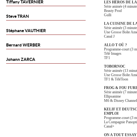
Tiffany
TAVERNIER
LES HÉROS DE LA
Série animée (4 minute
Beasty Prod
Gulli
Steve
TRAN
LA CUISINE DE L
Série animée (3 minute
Stéphane
VAUTHIER
Une Grosse Boîte Amé
Canal J
Bernard
WERBER
ALLO T OÙ ?
Programme-court (3 m
Télé Images
TF1
Johann
ZARCA
TOBORNOC
Série animée (13 minu
Une Grosse Boîte Amé
TF1 & TéléToon
FROG & FOU FUR
Série animée (7 minute
Ellipsanime
M6 & Disney Channel
KELIF ET DEUTS
EMPLOI
Programme-court (3 m
La Compagnie Panopt
Canal+
ON A TOUT ESSAY