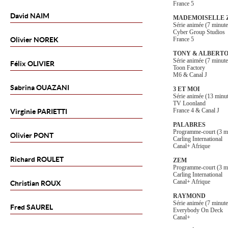
France 5
David
NAIM
MADEMOISELLE 
Série animée (7 minute
Cyber Group Studios
Olivier
NOREK
France 5
TONY & ALBERT
Série animée (7 minute
Félix
OLIVIER
Toon Factory
M6 & Canal J
Sabrina
OUAZANI
3 ET MOI
Série animée (13 minu
TV Loonland
France 4 & Canal J
Virginie
PARIETTI
PALABRES
Programme-court (3 m
Olivier
PONT
Carling International
Canal+ Afrique
Richard
ROULET
ZEM
Programme-court (3 m
Carling International
Canal+ Afrique
Christian
ROUX
RAYMOND
Série animée (7 minute
Fred
SAUREL
Everybody On Deck
Canal+