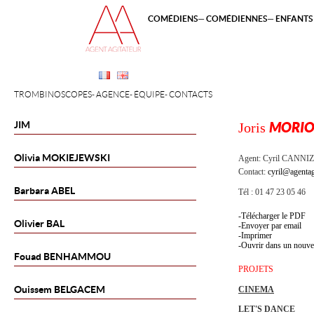
COMÉDIENS
COMÉDIENNES
ENFANTS 
TROMBINOSCOPES
AGENCE
ÉQUIPE
CONTACTS
JIM
Joris
MORI
Olivia
MOKIEJEWSKI
Agent:
Cyril CANNI
Contact:
cyril@agentag
Barbara
ABEL
Tél : 01 47 23 05 46
Télécharger le PDF
Olivier
BAL
Envoyer par email
Imprimer
Ouvrir dans un nouve
Fouad
BENHAMMOU
PROJETS
Ouissem
BELGACEM
CINEMA
LET'S DANCE