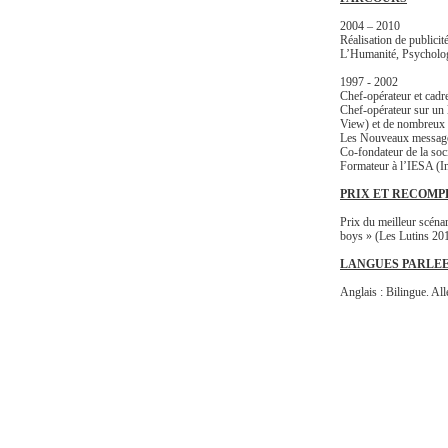
2004 – 2010
Réalisation de publici
L’Humanité, Psycholo
1997 - 2002
Chef-opérateur et cadr
Chef-opérateur sur un 
View) et de nombreux 
Les Nouveaux messag
Co-fondateur de la soc
Formateur à l’IESA (In
PRIX ET RECOMP
Prix du meilleur scéna
boys » (Les Lutins 20
LANGUES PARLE
Anglais : Bilingue. All