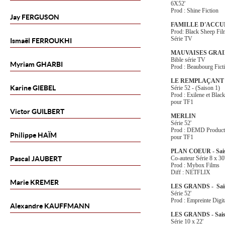
6X52'
Prod : Shine Fiction
Jay
FERGUSON
FAMILLE D'ACCU
Prod: Black Sheep Fil
Série TV
Ismaël
FERROUKHI
MAUVAISES GRAI
Bible série TV
Myriam
GHARBI
Prod : Beaubourg Fict
LE REMPLAÇANT
Karine
GIEBEL
Série 52 - (Saison 1)
Prod : Exilene et Blac
pour TF1
Victor
GUILBERT
MERLIN
Série 52'
Prod : DEMD Product
Philippe
HAÏM
pour TF1
PLAN COEUR - Sai
Pascal
JAUBERT
Co-auteur Série 8 x 30
Prod : Mybox Films
Diff : NETFLIX
Marie
KREMER
LES GRANDS - Sai
Série 52'
Prod : Empreinte Digit
Alexandre
KAUFFMANN
LES GRANDS - Sais
Série 10 x 22'