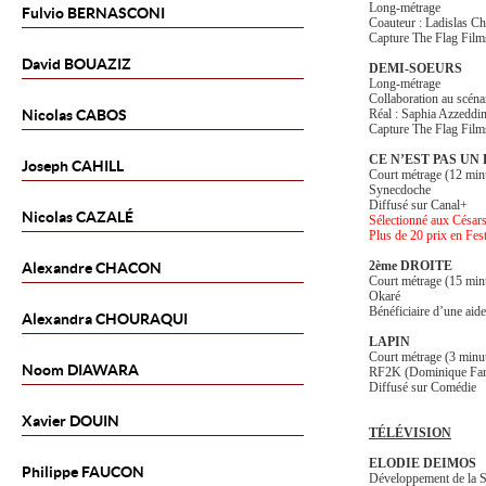
Long-métrage
Fulvio
BERNASCONI
Coauteur : Ladislas Ch
Capture The Flag Film
David
BOUAZIZ
DEMI-SOEURS
Long-métrage
Collaboration au scéna
Nicolas
CABOS
Réal : Saphia Azzeddi
Capture The Flag Film
CE
N’EST PAS UN
Joseph
CAHILL
Court métrage (12 minu
Synecdoche
Diffusé sur Canal+
Nicolas
CAZALÉ
Sélectionné aux César
Plus de 20 prix en Fest
2ème DROITE
Alexandre
CHACON
Court métrage (15 minut
Okaré
Bénéficiaire d’une ai
Alexandra
CHOURAQUI
LAPIN
Court métrage (3 minute
Noom
DIAWARA
RF2K (Dominique Far
Diffusé sur Comédie
Xavier
DOUIN
TÉLÉVISION
ELODIE DEIMOS
Philippe
FAUCON
Développement de la S