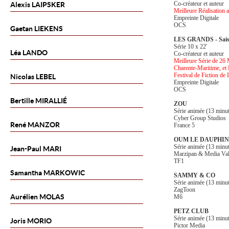
Co-créateur et auteur
Alexis
LAIPSKER
Meilleure Réalisation 
Empreinte Digitale
OCS
Gaetan
LIEKENS
LES GRANDS - Sais
Série 10 x 22'
Léa
LANDO
Co-créateur et auteur
Meilleure Série de 26 
Charente-Maritime, et
Festival de Fiction de
Nicolas
LEBEL
Empreinte Digitale
OCS
Bertille
MIRALLIÉ
ZOU
Série animée (13 minu
Cyber Group Studios
René
MANZOR
France 5
OUM LE DAUPHIN
Série animée (13 minu
Jean-Paul
MARI
Marzipan & Media Val
TF1
Samantha
MARKOWIC
SAMMY & CO
Série animée (13 minu
ZagToon
Aurélien
MOLAS
M6
PETZ CLUB
Série animée (13 minu
Joris
MORIO
Pictor Media